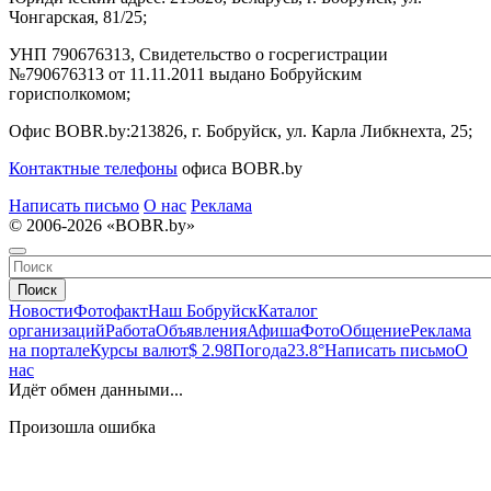
Чонгарская, 81/25;
УНП 790676313, Свидетельство о госрегистрации
№790676313 от 11.11.2011 выдано Бобруйским
горисполкомом;
Офис BOBR.by:
213826, г. Бобруйск, ул. Карла Либкнехта, 25;
Контактные телефоны
офиса BOBR.by
Написать письмо
О нас
Реклама
© 2006-2026 «BOBR.by»
Поиск
Новости
Фотофакт
Наш Бобруйск
Каталог
организаций
Работа
Объявления
Афиша
Фото
Общение
Реклама
на портале
Курсы валют
$ 2.98
Погода
23.8°
Написать письмо
О
нас
Идёт обмен данными...
Произошла ошибка