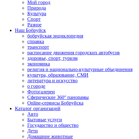
Мой город
Природа
Культура
Спорт
Разное
Наш Бобруйск
бобруйская энциклопедия
справка
транспорт
расписание движения городских автобусов
здоровье, спорт, туризм
экономика
религия и национально-культурные объединения
культура, образование, СМИ
литература и искусство
о городе
Фотогалереи
Сферические 360° панорамы
Online-сервисы Бобруйска
Каталог организаций
Авто
Бытовые услуги
Государство и общество
Дети
Домашние животные