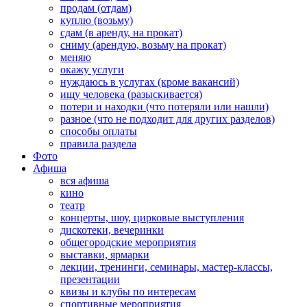
продам (отдам)
куплю (возьму)
сдам (в аренду, на прокат)
сниму (арендую, возьму на прокат)
меняю
окажу услуги
нуждаюсь в услугах (кроме вакансий)
ищу человека (разыскивается)
потери и находки (что потеряли или нашли)
разное (что не подходит для других разделов)
способы оплаты
правила раздела
Фото
Афиша
вся афиша
кино
театр
концерты, шоу, цирковые выступления
дискотеки, вечеринки
общегородские мероприятия
выставки, ярмарки
лекции, тренинги, семинары, мастер-классы,
презентации
квизы и клубы по интересам
спортивные мероприятия