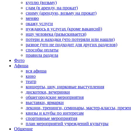
куплю (возьму)
сдам (в аренду, на прокат)
сниму (арендую, возьму на прокат)
меняю
окажу услуги
нуждаюсь в услугах (кроме вакансий)
ищу человека (разыскивается)
потери и находки (что потеряли или нашли)
разное (что не подходит для других разделов)
способы оплаты
правила раздела
Фото
Афиша
вся афиша
кино
театр
концерты, шоу, цирковые выступления
дискотеки, вечеринки
общегородские мероприятия
выставки, ярмарки
лекции, тренинги, семинары, мастер-классы, презе
квизы и клубы по интересам
спортивные мероприятия
план мероприятий учреждений культуры
Общение