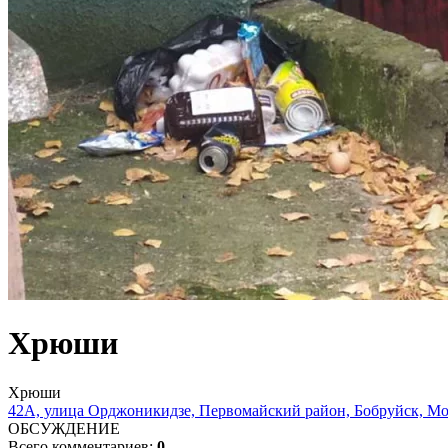
Хрюши
Хрюши
42А, улица Орджоникидзе, Первомайский район, Бобруйск, Мог
ОБСУЖДЕНИЕ
Всего комментариев:
0