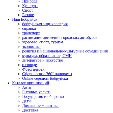
Природа
Культура
Спорт
Разное
Наш Бобруйск
бобруйская энциклопедия
справка
транспорт
расписание движения городских автобусов
здоровье, спорт, туризм
экономика
религия и национально-культурные объединения
культура, образование, СМИ
литература и искусство
о городе
Фотогалереи
Сферические 360° панорамы
Online-сервисы Бобруйска
Каталог организаций
Авто
Бытовые услуги
Государство и общество
Дети
Домашние животные
Доставка