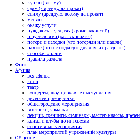
куплю (возьму)
сдам (в аренду, на прокат)
сниму (арендую, возьму на прокат)
меняю
окажу услуги
нуждаюсь в услугах (кроме вакансий)
ищу человека (разыскивается)
потери и находки (что потеряли или нашли)
разное (что не подходит для других разделов)
способы оплаты
правила раздела
Фото
Афиша
вся афиша
кино
театр
концерты, шоу, цирковые выступления
дискотеки, вечеринки
общегородские мероприятия
выставки, ярмарки
лекции, тренинги, семинары, мастер-классы, презе
квизы и клубы по интересам
спортивные мероприятия
план мероприятий учреждений культуры
Общение