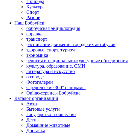
Природа
Культура
Спорт
Разное
Наш Бобруйск
бобруйская энциклопедия
справка
транспорт
расписание движения городских автобусов
здоровье, спорт, туризм
экономика
религия и национально-культурные объединения
культура, образование, СМИ
литература и искусство
о городе
Фотогалереи
Сферические 360° панорамы
Online-сервисы Бобруйска
Каталог организаций
Авто
Бытовые услуги
Государство и общество
Дети
Домашние животные
Доставка