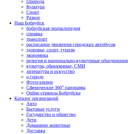
Природа
Культура
Спорт
Разное
Наш Бобруйск
бобруйская энциклопедия
справка
транспорт
расписание движения городских автобусов
здоровье, спорт, туризм
экономика
религия и национально-культурные объединения
культура, образование, СМИ
литература и искусство
о городе
Фотогалереи
Сферические 360° панорамы
Online-сервисы Бобруйска
Каталог организаций
Авто
Бытовые услуги
Государство и общество
Дети
Домашние животные
Доставка