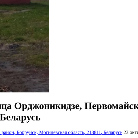
ца Орджоникидзе, Первомайск
 Беларусь
айон, Бобруйск, Могилёвская область, 213811, Беларусь
23 окт