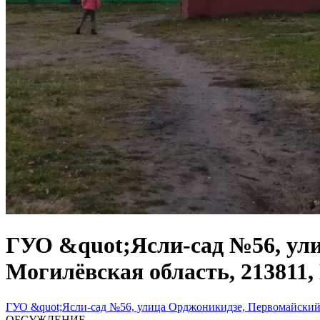
ГУО &quot;Ясли-сад №56, ули
Могилёвская область, 213811,
ГУО &quot;Ясли-сад №56, улица Орджоникидзе, Первомайский р
ОБСУЖДЕНИЕ