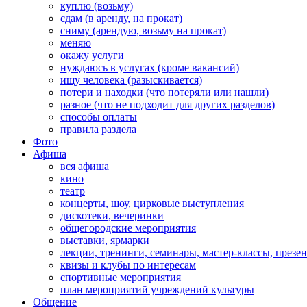
куплю (возьму)
сдам (в аренду, на прокат)
сниму (арендую, возьму на прокат)
меняю
окажу услуги
нуждаюсь в услугах (кроме вакансий)
ищу человека (разыскивается)
потери и находки (что потеряли или нашли)
разное (что не подходит для других разделов)
способы оплаты
правила раздела
Фото
Афиша
вся афиша
кино
театр
концерты, шоу, цирковые выступления
дискотеки, вечеринки
общегородские мероприятия
выставки, ярмарки
лекции, тренинги, семинары, мастер-классы, презе
квизы и клубы по интересам
спортивные мероприятия
план мероприятий учреждений культуры
Общение