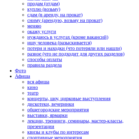
продам (отдам)
куплю (возьму)
сдам (в аренду, на прокат)
сниму (арендую, возьму на прокат)
меняю
окажу услуги
нуждаюсь в услугах (кроме вакансий)
ищу человека (разыскивается)
потери и находки (что потеряли или нашли)
разное (что не подходит для других разделов)
способы оплаты
правила раздела
Фото
Афиша
вся афиша
кино
театр
концерты, шоу, цирковые выступления
дискотеки, вечеринки
общегородские мероприятия
выставки, ярмарки
лекции, тренинги, семинары, мастер-классы,
презентации
квизы и клубы по интересам
спортивные мероприятия