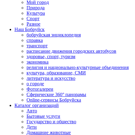
Мой город
Природа
Культура
Спорт
Разное
Наш Бобруйск
бобруйская энциклопедия
справка
транспорт
расписание движения городских автобусов
здоровье, спорт, туризм
экономика
религия и национально-культурные объединения
культура, образование, СМИ
литература и искусство
о городе
Фотогалереи
Сферические 360° панорамы
Online-сервисы Бобруйска
Каталог организаций
Авто
Бытовые услуги
Государство и общество
Дети
Домашние животные