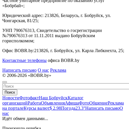
Частное унитарное предприятие по оказанию услуг
«Бобрбай»;
Юридический адрес:
213826, Беларусь, г. Бобруйск, ул.
Чонгарская, 81/25;
УНП 790676313, Свидетельство о госрегистрации
№790676313 от 11.11.2011 выдано Бобруйским
горисполкомом;
Офис BOBR.by:
213826, г. Бобруйск, ул. Карла Либкнехта, 25;
Контактные телефоны
офиса BOBR.by
Написать письмо
О нас
Реклама
© 2006-2026 «BOBR.by»
Поиск
Новости
Фотофакт
Наш Бобруйск
Каталог
организаций
Работа
Объявления
Афиша
Фото
Общение
Реклама
на портале
Курсы валют
$ 2.98
Погода
23.3°
Написать письмо
О
нас
Идёт обмен данными...
Произошла ошибка