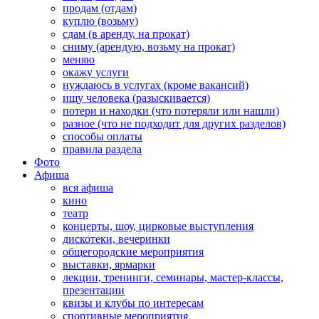
продам (отдам)
куплю (возьму)
сдам (в аренду, на прокат)
сниму (арендую, возьму на прокат)
меняю
окажу услуги
нуждаюсь в услугах (кроме вакансий)
ищу человека (разыскивается)
потери и находки (что потеряли или нашли)
разное (что не подходит для других разделов)
способы оплаты
правила раздела
Фото
Афиша
вся афиша
кино
театр
концерты, шоу, цирковые выступления
дискотеки, вечеринки
общегородские мероприятия
выставки, ярмарки
лекции, тренинги, семинары, мастер-классы,
презентации
квизы и клубы по интересам
спортивные мероприятия