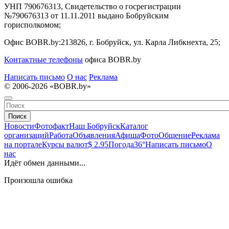
УНП 790676313, Свидетельство о госрегистрации
№790676313 от 11.11.2011 выдано Бобруйским
горисполкомом;
Офис BOBR.by:
213826, г. Бобруйск, ул. Карла Либкнехта, 25;
Контактные телефоны
офиса BOBR.by
Написать письмо
О нас
Реклама
© 2006-2026 «BOBR.by»
Поиск
Новости
Фотофакт
Наш Бобруйск
Каталог
организаций
Работа
Объявления
Афиша
Фото
Общение
Реклама
на портале
Курсы валют
$ 2.95
Погода
36°
Написать письмо
О
нас
Идёт обмен данными...
Произошла ошибка