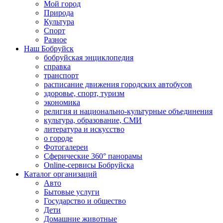
Мой город
Природа
Культура
Спорт
Разное
Наш Бобруйск
бобруйская энциклопедия
справка
транспорт
расписание движения городских автобусов
здоровье, спорт, туризм
экономика
религия и национально-культурные объединения
культура, образование, СМИ
литература и искусство
о городе
Фотогалереи
Сферические 360° панорамы
Online-сервисы Бобруйска
Каталог организаций
Авто
Бытовые услуги
Государство и общество
Дети
Домашние животные