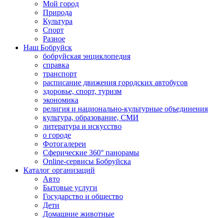
Мой город
Природа
Культура
Спорт
Разное
Наш Бобруйск
бобруйская энциклопедия
справка
транспорт
расписание движения городских автобусов
здоровье, спорт, туризм
экономика
религия и национально-культурные объединения
культура, образование, СМИ
литература и искусство
о городе
Фотогалереи
Сферические 360° панорамы
Online-сервисы Бобруйска
Каталог организаций
Авто
Бытовые услуги
Государство и общество
Дети
Домашние животные