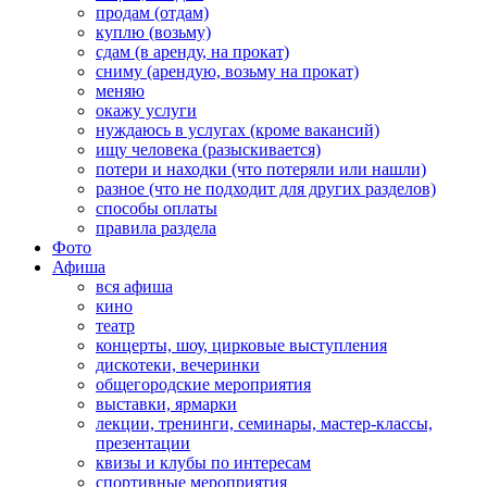
продам (отдам)
куплю (возьму)
сдам (в аренду, на прокат)
сниму (арендую, возьму на прокат)
меняю
окажу услуги
нуждаюсь в услугах (кроме вакансий)
ищу человека (разыскивается)
потери и находки (что потеряли или нашли)
разное (что не подходит для других разделов)
способы оплаты
правила раздела
Фото
Афиша
вся афиша
кино
театр
концерты, шоу, цирковые выступления
дискотеки, вечеринки
общегородские мероприятия
выставки, ярмарки
лекции, тренинги, семинары, мастер-классы,
презентации
квизы и клубы по интересам
спортивные мероприятия