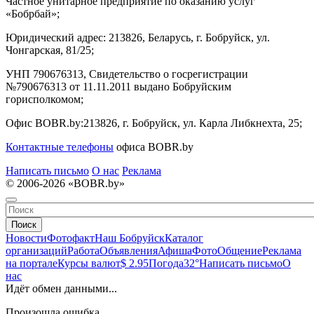
Частное унитарное предприятие по оказанию услуг
«Бобрбай»;
Юридический адрес:
213826, Беларусь, г. Бобруйск, ул.
Чонгарская, 81/25;
УНП 790676313, Свидетельство о госрегистрации
№790676313 от 11.11.2011 выдано Бобруйским
горисполкомом;
Офис BOBR.by:
213826, г. Бобруйск, ул. Карла Либкнехта, 25;
Контактные телефоны
офиса BOBR.by
Написать письмо
О нас
Реклама
© 2006-2026 «BOBR.by»
Поиск
Новости
Фотофакт
Наш Бобруйск
Каталог
организаций
Работа
Объявления
Афиша
Фото
Общение
Реклама
на портале
Курсы валют
$ 2.95
Погода
32°
Написать письмо
О
нас
Идёт обмен данными...
Произошла ошибка