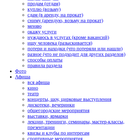
продам (отдам)
куплю (возьму)
сдам (в аренду, на прокат)
сниму (арендую, возьму на прокат)
меняю
окажу услуги
нуждаюсь в услугах (кроме вакансий)
ищу человека (разыскивается)
потери и находки (что потеряли или нашли)
разное (что не подходит для других разделов)
способы оплаты
правила раздела
Фото
Афиша
вся афиша
кино
театр
концерты, шоу, цирковые выступления
дискотеки, вечеринки
общегородские мероприятия
выставки, ярмарки
лекции, тренинги, семинары, мастер-классы,
презентации
квизы и клубы по интересам
спортивные мероприятия