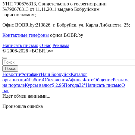
УНП 790676313, Свидетельство о госрегистрации
№790676313 от 11.11.2011 выдано Бобруйским
горисполкомом;
Офис BOBR.by:
213826, г. Бобруйск, ул. Карла Либкнехта, 25;
Контактные телефоны
офиса BOBR.by
Написать письмо
О нас
Реклама
© 2006-2026 «BOBR.by»
Поиск
Новости
Фотофакт
Наш Бобруйск
Каталог
организаций
Работа
Объявления
Афиша
Фото
Общение
Реклама
на портале
Курсы валют
$ 2.95
Погода
32°
Написать письмо
О
нас
Идёт обмен данными...
Произошла ошибка