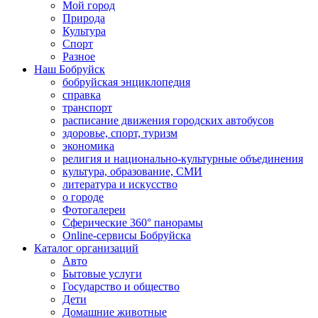
Мой город
Природа
Культура
Спорт
Разное
Наш Бобруйск
бобруйская энциклопедия
справка
транспорт
расписание движения городских автобусов
здоровье, спорт, туризм
экономика
религия и национально-культурные объединения
культура, образование, СМИ
литература и искусство
о городе
Фотогалереи
Сферические 360° панорамы
Online-сервисы Бобруйска
Каталог организаций
Авто
Бытовые услуги
Государство и общество
Дети
Домашние животные