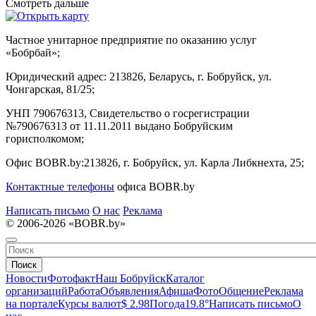
Смотреть дальше
Частное унитарное предприятие по оказанию услуг
«Бобрбай»;
Юридический адрес:
213826, Беларусь, г. Бобруйск, ул.
Чонгарская, 81/25;
УНП 790676313, Свидетельство о госрегистрации
№790676313 от 11.11.2011 выдано Бобруйским
горисполкомом;
Офис BOBR.by:
213826, г. Бобруйск, ул. Карла Либкнехта, 25;
Контактные телефоны
офиса BOBR.by
Написать письмо
О нас
Реклама
© 2006-2026 «BOBR.by»
Поиск
Новости
Фотофакт
Наш Бобруйск
Каталог
организаций
Работа
Объявления
Афиша
Фото
Общение
Реклама
на портале
Курсы валют
$ 2.98
Погода
19.8°
Написать письмо
О