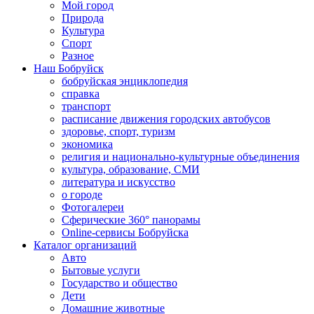
Мой город
Природа
Культура
Спорт
Разное
Наш Бобруйск
бобруйская энциклопедия
справка
транспорт
расписание движения городских автобусов
здоровье, спорт, туризм
экономика
религия и национально-культурные объединения
культура, образование, СМИ
литература и искусство
о городе
Фотогалереи
Сферические 360° панорамы
Online-сервисы Бобруйска
Каталог организаций
Авто
Бытовые услуги
Государство и общество
Дети
Домашние животные