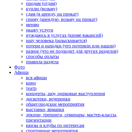
продам (отдам)
куплю (возьму)
сдам (в аренду, на прокат)
сниму (арендую, возьму на прокат)
меняю
окажу услуги
нуждаюсь в услугах (кроме вакансий)
ищу человека (разыскивается)
потери и находки (что потеряли или нашли)
разное (что не подходит для других разделов)
способы оплаты
правила раздела
Фото
Афиша
вся афиша
кино
театр
концерты, шоу, цирковые выступления
дискотеки, вечеринки
общегородские мероприятия
выставки, ярмарки
лекции, тренинги, семинары, мастер-классы,
презентации
квизы и клубы по интересам
спортивные мероприятия