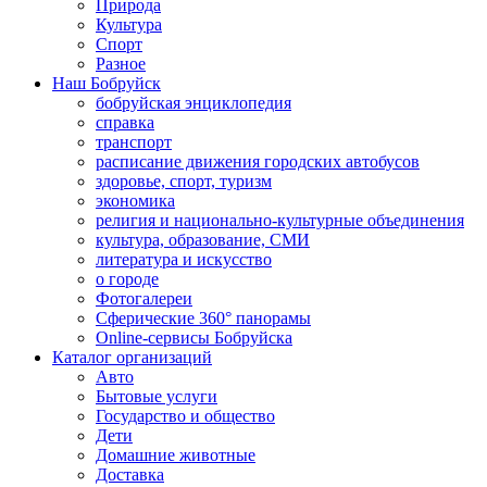
Природа
Культура
Спорт
Разное
Наш Бобруйск
бобруйская энциклопедия
справка
транспорт
расписание движения городских автобусов
здоровье, спорт, туризм
экономика
религия и национально-культурные объединения
культура, образование, СМИ
литература и искусство
о городе
Фотогалереи
Сферические 360° панорамы
Online-сервисы Бобруйска
Каталог организаций
Авто
Бытовые услуги
Государство и общество
Дети
Домашние животные
Доставка