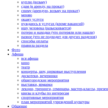
куплю (возьму)
сдам (в аренду, на прокат)
сниму (арендую, возьму на прокат)
меняю
окажу услуги
нуждаюсь в услугах (кроме вакансий)
ищу человека (разыскивается)
потери и находки (что потеряли или нашли)
разное (что не подходит для других разделов)
способы оплаты
правила раздела
Фото
Афиша
вся афиша
кино
театр
концерты, шоу, цирковые выступления
дискотеки, вечеринки
общегородские мероприятия
выставки, ярмарки
лекции, тренинги, семинары, мастер-классы, презе
квизы и клубы по интересам
спортивные мероприятия
план мероприятий учреждений культуры
Общение