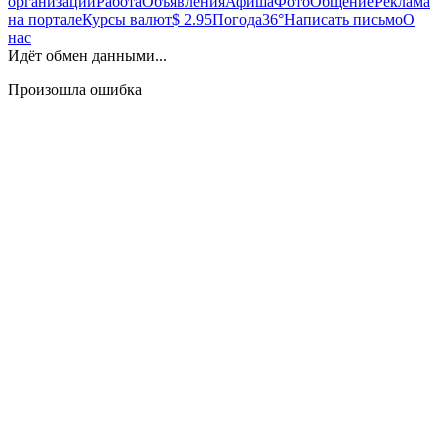
организаций
Работа
Объявления
Афиша
Фото
Общение
Реклама
на портале
Курсы валют
$ 2.95
Погода
36°
Написать письмо
О
нас
Идёт обмен данными...
Произошла ошибка