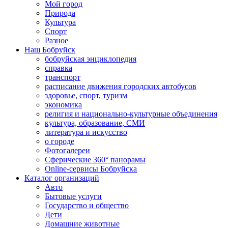
Мой город
Природа
Культура
Спорт
Разное
Наш Бобруйск
бобруйская энциклопедия
справка
транспорт
расписание движения городских автобусов
здоровье, спорт, туризм
экономика
религия и национально-культурные объединения
культура, образование, СМИ
литература и искусство
о городе
Фотогалереи
Сферические 360° панорамы
Online-сервисы Бобруйска
Каталог организаций
Авто
Бытовые услуги
Государство и общество
Дети
Домашние животные