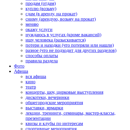
продам (отдам)
куплю (возьму)
сдам (в аренду, на прокат)
сниму (арендую, возьму на прокат)
меняю
окажу услуги
нуждаюсь в услугах (кроме вакансий)
ищу человека (разыскивается)
потери и находки (что потеряли или нашли)
разное (что не подходит для других разделов)
способы оплаты
правила раздела
Фото
Афиша
вся афиша
кино
театр
концерты, шоу, цирковые выступления
дискотеки, вечеринки
общегородские мероприятия
выставки, ярмарки
лекции, тренинги, семинары, мастер-классы,
презентации
квизы и клубы по интересам
спортивные мероприятия