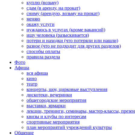
куплю (возьму)
сдам (в аренду, на прокат)
сниму (арендую, возьму на прокат)
меняю
окажу услуги
нуждаюсь в услугах (кроме вакансий)
ищу человека (разыскивается)
потери и находки (что потеряли или нашли)
разное (что не подходит для других разделов)
способы оплаты
правила раздела
Фото
Афиша
вся афиша
кино
театр
концерты, шоу, цирковые выступления
дискотеки, вечеринки
общегородские мероприятия
выставки, ярмарки
лекции, тренинги, семинары, мастер-классы, презе
квизы и клубы по интересам
спортивные мероприятия
план мероприятий учреждений культуры
Общение