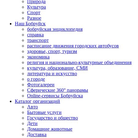
Природа
Культура
Спорт
Разное
Наш Бобруйск
бобруйская энциклопедия
справка
транспорт
расписание движения городских автобусов
здоровье, спорт, туризм
экономика
религия и национально-культурные объединения
культура, образование, СМИ
литература и искусство
о городе
Фотогалереи
Сферические 360° панорамы
Online-сервисы Бобруйска
Каталог организаций
Авто
Бытовые услуги
Государство и общество
Дети
Домашние животные
Доставка