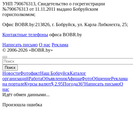
УНП 790676313, Свидетельство о госрегистрации
№790676313 от 11.11.2011 выдано Бобруйским
горисполкомом;
Офис BOBR.by:
213826, г. Бобруйск, ул. Карла Либкнехта, 25;
Контактные телефоны
офиса BOBR.by
Написать письмо
О нас
Реклама
© 2006-2026 «BOBR.by»
Поиск
Новости
Фотофакт
Наш Бобруйск
Каталог
организаций
Работа
Объявления
Афиша
Фото
Общение
Реклама
на портале
Курсы валют
$ 2.95
Погода
36°
Написать письмо
О
нас
Идёт обмен данными...
Произошла ошибка