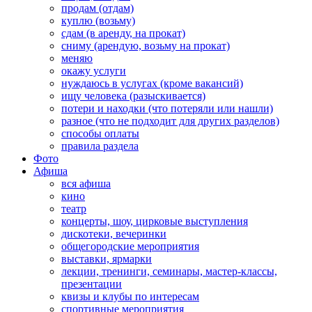
продам (отдам)
куплю (возьму)
сдам (в аренду, на прокат)
сниму (арендую, возьму на прокат)
меняю
окажу услуги
нуждаюсь в услугах (кроме вакансий)
ищу человека (разыскивается)
потери и находки (что потеряли или нашли)
разное (что не подходит для других разделов)
способы оплаты
правила раздела
Фото
Афиша
вся афиша
кино
театр
концерты, шоу, цирковые выступления
дискотеки, вечеринки
общегородские мероприятия
выставки, ярмарки
лекции, тренинги, семинары, мастер-классы,
презентации
квизы и клубы по интересам
спортивные мероприятия