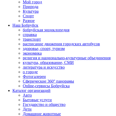
Мой город
Природа
Культура
Спорт
Разное
Наш Бобруйск
бобруйская энциклопедия
справка
транспорт
расписание движения городских автобусов
здоровье, спорт, туризм
экономика
религия и национально-культурные объединения
культура, образование, СМИ
литература и искусство
о городе
Фотогалереи
Сферические 360° панорамы
Online-сервисы Бобруйска
Каталог организаций
Авто
Бытовые услуги
Государство и общество
Дети
Домашние животные