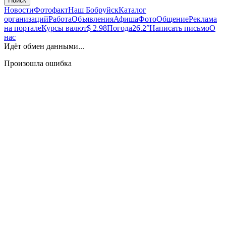
Поиск
Новости
Фотофакт
Наш Бобруйск
Каталог
организаций
Работа
Объявления
Афиша
Фото
Общение
Реклама
на портале
Курсы валют
$ 2.98
Погода
26.2°
Написать письмо
О
нас
Идёт обмен данными...
Произошла ошибка