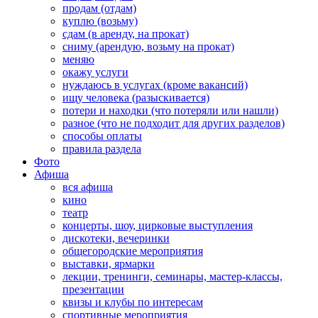
продам (отдам)
куплю (возьму)
сдам (в аренду, на прокат)
сниму (арендую, возьму на прокат)
меняю
окажу услуги
нуждаюсь в услугах (кроме вакансий)
ищу человека (разыскивается)
потери и находки (что потеряли или нашли)
разное (что не подходит для других разделов)
способы оплаты
правила раздела
Фото
Афиша
вся афиша
кино
театр
концерты, шоу, цирковые выступления
дискотеки, вечеринки
общегородские мероприятия
выставки, ярмарки
лекции, тренинги, семинары, мастер-классы,
презентации
квизы и клубы по интересам
спортивные мероприятия