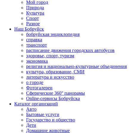
Мой город
Природа
Культура
Спорт
Разное
Наш Бобруйск
бобруйская энциклопедия
справка
транспорт
расписание движения городских автобусов
здоровье, спорт, туризм
экономика
религия и национально-культурные объединения
культура, образование, СМИ
литература и искусство
о городе
Фотогалереи
Сферические 360° панорамы
Online-сервисы Бобруйска
Каталог организаций
Авто
Бытовые услуги
Государство и общество
Дети
Домашние животные