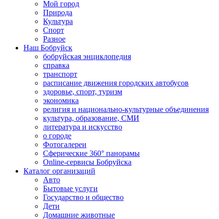
Мой город
Природа
Культура
Спорт
Разное
Наш Бобруйск
бобруйская энциклопедия
справка
транспорт
расписание движения городских автобусов
здоровье, спорт, туризм
экономика
религия и национально-культурные объединения
культура, образование, СМИ
литература и искусство
о городе
Фотогалереи
Сферические 360° панорамы
Online-сервисы Бобруйска
Каталог организаций
Авто
Бытовые услуги
Государство и общество
Дети
Домашние животные