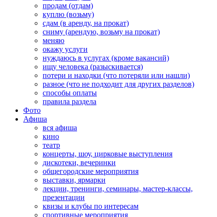
продам (отдам)
куплю (возьму)
сдам (в аренду, на прокат)
сниму (арендую, возьму на прокат)
меняю
окажу услуги
нуждаюсь в услугах (кроме вакансий)
ищу человека (разыскивается)
потери и находки (что потеряли или нашли)
разное (что не подходит для других разделов)
способы оплаты
правила раздела
Фото
Афиша
вся афиша
кино
театр
концерты, шоу, цирковые выступления
дискотеки, вечеринки
общегородские мероприятия
выставки, ярмарки
лекции, тренинги, семинары, мастер-классы,
презентации
квизы и клубы по интересам
спортивные мероприятия