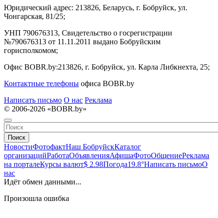
Юридический адрес:
213826, Беларусь, г. Бобруйск, ул.
Чонгарская, 81/25;
УНП 790676313, Свидетельство о госрегистрации
№790676313 от 11.11.2011 выдано Бобруйским
горисполкомом;
Офис BOBR.by:
213826, г. Бобруйск, ул. Карла Либкнехта, 25;
Контактные телефоны
офиса BOBR.by
Написать письмо
О нас
Реклама
© 2006-2026 «BOBR.by»
Поиск
Новости
Фотофакт
Наш Бобруйск
Каталог
организаций
Работа
Объявления
Афиша
Фото
Общение
Реклама
на портале
Курсы валют
$ 2.98
Погода
19.8°
Написать письмо
О
нас
Идёт обмен данными...
Произошла ошибка