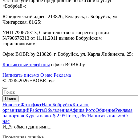
Частное унитарное предприятие по оказанию услуг
«Бобрбай»;
Юридический адрес:
213826, Беларусь, г. Бобруйск, ул.
Чонгарская, 81/25;
УНП 790676313, Свидетельство о госрегистрации
№790676313 от 11.11.2011 выдано Бобруйским
горисполкомом;
Офис BOBR.by:
213826, г. Бобруйск, ул. Карла Либкнехта, 25;
Контактные телефоны
офиса BOBR.by
Написать письмо
О нас
Реклама
© 2006-2026 «BOBR.by»
Поиск
Новости
Фотофакт
Наш Бобруйск
Каталог
организаций
Работа
Объявления
Афиша
Фото
Общение
Реклама
на портале
Курсы валют
$ 2.95
Погода
36°
Написать письмо
О
нас
Идёт обмен данными...
Произошла ошибка