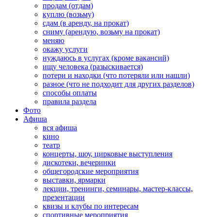
продам (отдам)
куплю (возьму)
сдам (в аренду, на прокат)
сниму (арендую, возьму на прокат)
меняю
окажу услуги
нуждаюсь в услугах (кроме вакансий)
ищу человека (разыскивается)
потери и находки (что потеряли или нашли)
разное (что не подходит для других разделов)
способы оплаты
правила раздела
Фото
Афиша
вся афиша
кино
театр
концерты, шоу, цирковые выступления
дискотеки, вечеринки
общегородские мероприятия
выставки, ярмарки
лекции, тренинги, семинары, мастер-классы,
презентации
квизы и клубы по интересам
спортивные мероприятия