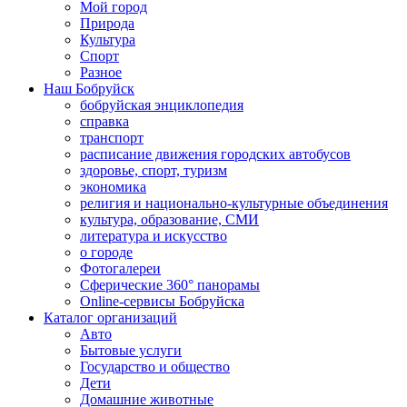
Мой город
Природа
Культура
Спорт
Разное
Наш Бобруйск
бобруйская энциклопедия
справка
транспорт
расписание движения городских автобусов
здоровье, спорт, туризм
экономика
религия и национально-культурные объединения
культура, образование, СМИ
литература и искусство
о городе
Фотогалереи
Сферические 360° панорамы
Online-сервисы Бобруйска
Каталог организаций
Авто
Бытовые услуги
Государство и общество
Дети
Домашние животные