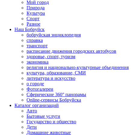
Мой город
Природа
Культура
Спорт
Разное
Наш Бобруйск
бобруйская энциклопедия
справка
транспорт
расписание движения городских автобусов
здоровье, спорт, туризм
экономика
религия и национально-культурные объединения
культура, образование, СМИ
литература и искусство
о городе
Фотогалереи
Сферические 360° панорамы
Online-сервисы Бобруйска
Каталог организаций
Авто
Бытовые услуги
Государство и общество
Дети
Домашние животные