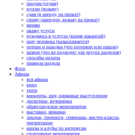
продам (отдам)
куплю (возьму)
сдам (в аренду, на прокат)
сниму (арендую, возьму на прокат)
меняю
окажу услуги
нуждаюсь в услугах (кроме вакансий)
ищу человека (разыскивается)
потери и находки (что потеряли или нашли)
разное (что не подходит для других разделов)
способы оплаты
правила раздела
Фото
Афиша
вся афиша
кино
театр
концерты, шоу, цирковые выступления
дискотеки, вечеринки
общегородские мероприятия
выставки, ярмарки
лекции, тренинги, семинары, мастер-классы,
презентации
квизы и клубы по интересам
спортивные мероприятия