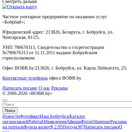
Смотреть дальше
Частное унитарное предприятие по оказанию услуг
«Бобрбай»;
Юридический адрес:
213826, Беларусь, г. Бобруйск, ул.
Чонгарская, 81/25;
УНП 790676313, Свидетельство о госрегистрации
№790676313 от 11.11.2011 выдано Бобруйским
горисполкомом;
Офис BOBR.by:
213826, г. Бобруйск, ул. Карла Либкнехта, 25;
Контактные телефоны
офиса BOBR.by
Написать письмо
О нас
Реклама
© 2006-2026 «BOBR.by»
Поиск
Новости
Фотофакт
Наш Бобруйск
Каталог
организаций
Работа
Объявления
Афиша
Фото
Общение
Реклама
на портале
Курсы валют
$ 2.95
Погода
36°
Написать письмо
О