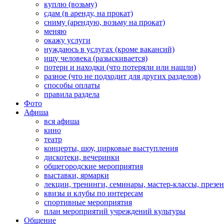
куплю (возьму)
сдам (в аренду, на прокат)
сниму (арендую, возьму на прокат)
меняю
окажу услуги
нуждаюсь в услугах (кроме вакансий)
ищу человека (разыскивается)
потери и находки (что потеряли или нашли)
разное (что не подходит для других разделов)
способы оплаты
правила раздела
Фото
Афиша
вся афиша
кино
театр
концерты, шоу, цирковые выступления
дискотеки, вечеринки
общегородские мероприятия
выставки, ярмарки
лекции, тренинги, семинары, мастер-классы, презе
квизы и клубы по интересам
спортивные мероприятия
план мероприятий учреждений культуры
Общение