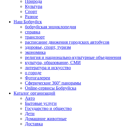
Природа
Культура
Спорт
Разное
Наш Бобруйск
бобруйская энциклопедия
справка
транспорт
расписание движения городских автобусов
здоровье, спорт, туризм
экономика
религия и национально-культурные объединения
культура, образование, СМИ
литература и искусство
о городе
Фотогалереи
Сферические 360° панорамы
Online-сервисы Бобруйска
Каталог организаций
Авто
Бытовые услуги
Государство и общество
Дети
Домашние животные
Доставка