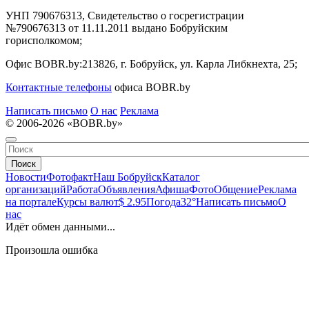
УНП 790676313, Свидетельство о госрегистрации
№790676313 от 11.11.2011 выдано Бобруйским
горисполкомом;
Офис BOBR.by:
213826, г. Бобруйск, ул. Карла Либкнехта, 25;
Контактные телефоны
офиса BOBR.by
Написать письмо
О нас
Реклама
© 2006-2026 «BOBR.by»
Поиск
Новости
Фотофакт
Наш Бобруйск
Каталог
организаций
Работа
Объявления
Афиша
Фото
Общение
Реклама
на портале
Курсы валют
$ 2.95
Погода
32°
Написать письмо
О
нас
Идёт обмен данными...
Произошла ошибка