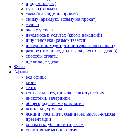
продам (отдам)
куплю (возьму)
сдам (в аренду, на прокат)
сниму (арендую, возьму на прокат)
меняю
окажу услуги
нуждаюсь в услугах (кроме вакансий)
ищу человека (разыскивается)
потери и находки (что потеряли или нашли)
разное (что не подходит для других разделов)
способы оплаты
правила раздела
Фото
Афиша
вся афиша
кино
театр
концерты, шоу, цирковые выступления
дискотеки, вечеринки
общегородские мероприятия
выставки, ярмарки
лекции, тренинги, семинары, мастер-классы,
презентации
квизы и клубы по интересам
спортивные мероприятия