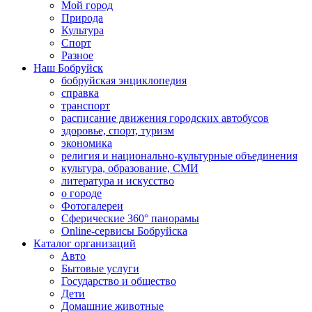
Мой город
Природа
Культура
Спорт
Разное
Наш Бобруйск
бобруйская энциклопедия
справка
транспорт
расписание движения городских автобусов
здоровье, спорт, туризм
экономика
религия и национально-культурные объединения
культура, образование, СМИ
литература и искусство
о городе
Фотогалереи
Сферические 360° панорамы
Online-сервисы Бобруйска
Каталог организаций
Авто
Бытовые услуги
Государство и общество
Дети
Домашние животные