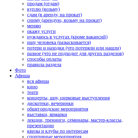
продам (отдам)
куплю (возьму)
сдам (в аренду, на прокат)
сниму (арендую, возьму на прокат)
меняю
окажу услуги
нуждаюсь в услугах (кроме вакансий)
ищу человека (разыскивается)
потери и находки (что потеряли или нашли)
разное (что не подходит для других разделов)
способы оплаты
правила раздела
Фото
Афиша
вся афиша
кино
театр
концерты, шоу, цирковые выступления
дискотеки, вечеринки
общегородские мероприятия
выставки, ярмарки
лекции, тренинги, семинары, мастер-классы,
презентации
квизы и клубы по интересам
спортивные мероприятия