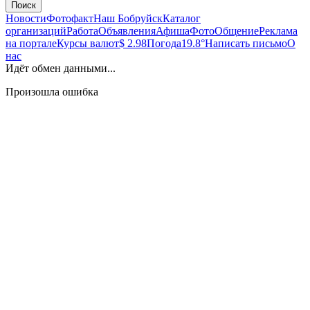
Поиск
Новости
Фотофакт
Наш Бобруйск
Каталог
организаций
Работа
Объявления
Афиша
Фото
Общение
Реклама
на портале
Курсы валют
$ 2.98
Погода
19.8°
Написать письмо
О
нас
Идёт обмен данными...
Произошла ошибка