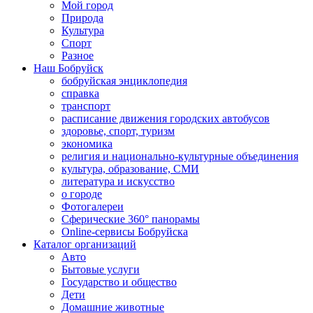
Мой город
Природа
Культура
Спорт
Разное
Наш Бобруйск
бобруйская энциклопедия
справка
транспорт
расписание движения городских автобусов
здоровье, спорт, туризм
экономика
религия и национально-культурные объединения
культура, образование, СМИ
литература и искусство
о городе
Фотогалереи
Сферические 360° панорамы
Online-сервисы Бобруйска
Каталог организаций
Авто
Бытовые услуги
Государство и общество
Дети
Домашние животные