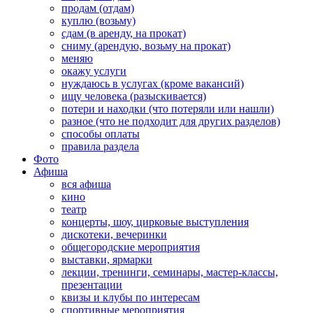
продам (отдам)
куплю (возьму)
сдам (в аренду, на прокат)
сниму (арендую, возьму на прокат)
меняю
окажу услуги
нуждаюсь в услугах (кроме вакансий)
ищу человека (разыскивается)
потери и находки (что потеряли или нашли)
разное (что не подходит для других разделов)
способы оплаты
правила раздела
Фото
Афиша
вся афиша
кино
театр
концерты, шоу, цирковые выступления
дискотеки, вечеринки
общегородские мероприятия
выставки, ярмарки
лекции, тренинги, семинары, мастер-классы,
презентации
квизы и клубы по интересам
спортивные мероприятия