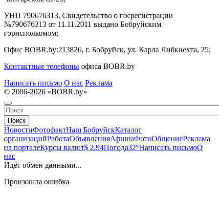
УНП 790676313, Свидетельство о госрегистрации
№790676313 от 11.11.2011 выдано Бобруйским
горисполкомом;
Офис BOBR.by:
213826, г. Бобруйск, ул. Карла Либкнехта, 25;
Контактные телефоны
офиса BOBR.by
Написать письмо
О нас
Реклама
© 2006-2026 «BOBR.by»
Поиск
Новости
Фотофакт
Наш Бобруйск
Каталог
организаций
Работа
Объявления
Афиша
Фото
Общение
Реклама
на портале
Курсы валют
$ 2.94
Погода
32°
Написать письмо
О
нас
Идёт обмен данными...
Произошла ошибка