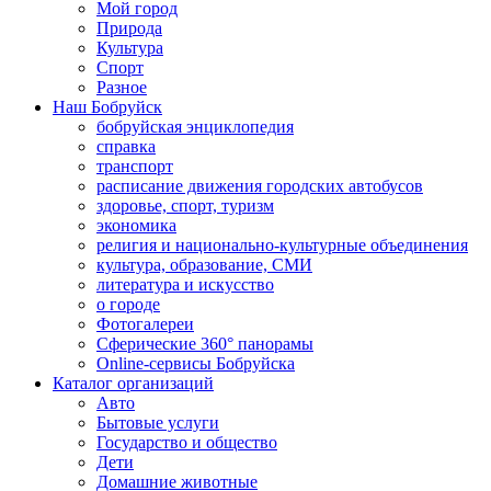
Мой город
Природа
Культура
Спорт
Разное
Наш Бобруйск
бобруйская энциклопедия
справка
транспорт
расписание движения городских автобусов
здоровье, спорт, туризм
экономика
религия и национально-культурные объединения
культура, образование, СМИ
литература и искусство
о городе
Фотогалереи
Сферические 360° панорамы
Online-сервисы Бобруйска
Каталог организаций
Авто
Бытовые услуги
Государство и общество
Дети
Домашние животные