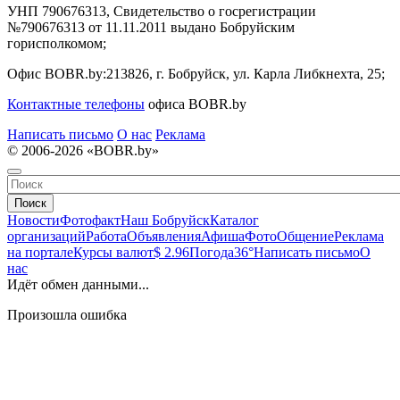
УНП 790676313, Свидетельство о госрегистрации
№790676313 от 11.11.2011 выдано Бобруйским
горисполкомом;
Офис BOBR.by:
213826, г. Бобруйск, ул. Карла Либкнехта, 25;
Контактные телефоны
офиса BOBR.by
Написать письмо
О нас
Реклама
© 2006-2026 «BOBR.by»
Поиск
Новости
Фотофакт
Наш Бобруйск
Каталог
организаций
Работа
Объявления
Афиша
Фото
Общение
Реклама
на портале
Курсы валют
$ 2.96
Погода
36°
Написать письмо
О
нас
Идёт обмен данными...
Произошла ошибка