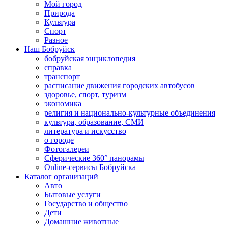
Мой город
Природа
Культура
Спорт
Разное
Наш Бобруйск
бобруйская энциклопедия
справка
транспорт
расписание движения городских автобусов
здоровье, спорт, туризм
экономика
религия и национально-культурные объединения
культура, образование, СМИ
литература и искусство
о городе
Фотогалереи
Сферические 360° панорамы
Online-сервисы Бобруйска
Каталог организаций
Авто
Бытовые услуги
Государство и общество
Дети
Домашние животные