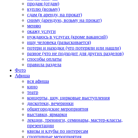
продам (отдам)
куплю (возьму)
сдам (в аренду, на прокат)
сниму (арендую, возьму на прокат)
меняю
окажу услуги
нуждаюсь в услугах (кроме вакансий)
ищу человека (разыскивается)
потери и находки (что потеряли или нашли)
разное (что не подходит для других разделов)
способы оплаты
правила раздела
Фото
Афиша
вся афиша
кино
театр
концерты, шоу, цирковые выступления
дискотеки, вечеринки
общегородские мероприятия
выставки, ярмарки
лекции, тренинги, семинары, мастер-классы,
презентации
квизы и клубы по интересам
спортивные мероприятия