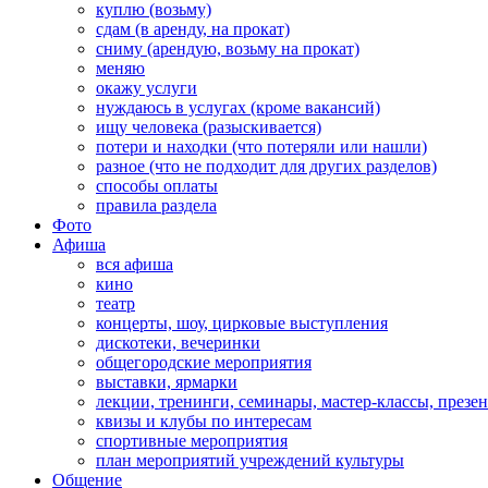
куплю (возьму)
сдам (в аренду, на прокат)
сниму (арендую, возьму на прокат)
меняю
окажу услуги
нуждаюсь в услугах (кроме вакансий)
ищу человека (разыскивается)
потери и находки (что потеряли или нашли)
разное (что не подходит для других разделов)
способы оплаты
правила раздела
Фото
Афиша
вся афиша
кино
театр
концерты, шоу, цирковые выступления
дискотеки, вечеринки
общегородские мероприятия
выставки, ярмарки
лекции, тренинги, семинары, мастер-классы, презе
квизы и клубы по интересам
спортивные мероприятия
план мероприятий учреждений культуры
Общение