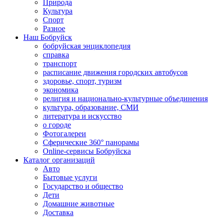
Природа
Культура
Спорт
Разное
Наш Бобруйск
бобруйская энциклопедия
справка
транспорт
расписание движения городских автобусов
здоровье, спорт, туризм
экономика
религия и национально-культурные объединения
культура, образование, СМИ
литература и искусство
о городе
Фотогалереи
Сферические 360° панорамы
Online-сервисы Бобруйска
Каталог организаций
Авто
Бытовые услуги
Государство и общество
Дети
Домашние животные
Доставка