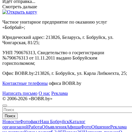
Идёт отправка...
Смотреть дальше
Частное унитарное предприятие по оказанию услуг
«Бобрбай»;
Юридический адрес:
213826, Беларусь, г. Бобруйск, ул.
Чонгарская, 81/25;
УНП 790676313, Свидетельство о госрегистрации
№790676313 от 11.11.2011 выдано Бобруйским
горисполкомом;
Офис BOBR.by:
213826, г. Бобруйск, ул. Карла Либкнехта, 25;
Контактные телефоны
офиса BOBR.by
Написать письмо
О нас
Реклама
© 2006-2026 «BOBR.by»
Поиск
Новости
Фотофакт
Наш Бобруйск
Каталог
организаций
Работа
Объявления
Афиша
Фото
Общение
Реклама