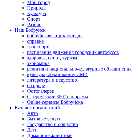
Мой город
Природа
Культура
Спорт
Разное
Наш Бобруйск
бобруйская энциклопедия
справка
транспорт
расписание движения городских автобусов
здоровье, спорт, туризм
экономика
религия и национально-культурные объединения
культура, образование, СМИ
литература и искусство
о городе
Фотогалереи
Сферические 360° панорамы
Online-сервисы Бобруйска
Каталог организаций
Авто
Бытовые услуги
Государство и общество
Дети
Домашние животные