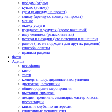
продам (отдам)
куплю (возьму)
сдам (в аренду, на прокат)
сниму (арендую, возьму на прокат)
меняю
окажу услуги
нуждаюсь в услугах (кроме вакансий)
ищу человека (разыскивается)
потери и находки (что потеряли или нашли)
разное (что не подходит для других разделов)
способы оплаты
правила раздела
Фото
Афиша
вся афиша
кино
театр
концерты, шоу, цирковые выступления
дискотеки, вечеринки
общегородские мероприятия
выставки, ярмарки
лекции, тренинги, семинары, мастер-классы,
презентации
квизы и клубы по интересам
спортивные мероприятия