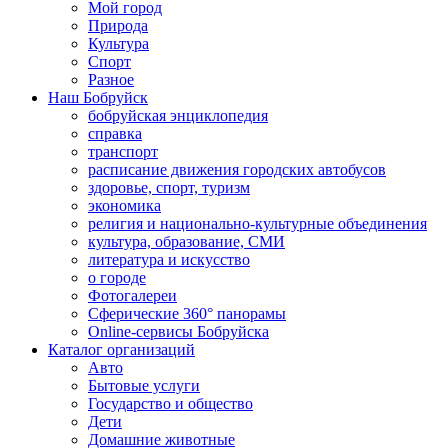
Мой город
Природа
Культура
Спорт
Разное
Наш Бобруйск
бобруйская энциклопедия
справка
транспорт
расписание движения городских автобусов
здоровье, спорт, туризм
экономика
религия и национально-культурные объединения
культура, образование, СМИ
литература и искусство
о городе
Фотогалереи
Сферические 360° панорамы
Online-сервисы Бобруйска
Каталог организаций
Авто
Бытовые услуги
Государство и общество
Дети
Домашние животные