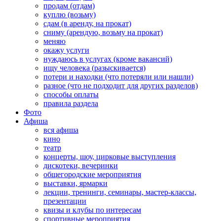
продам (отдам)
куплю (возьму)
сдам (в аренду, на прокат)
сниму (арендую, возьму на прокат)
меняю
окажу услуги
нуждаюсь в услугах (кроме вакансий)
ищу человека (разыскивается)
потери и находки (что потеряли или нашли)
разное (что не подходит для других разделов)
способы оплаты
правила раздела
Фото
Афиша
вся афиша
кино
театр
концерты, шоу, цирковые выступления
дискотеки, вечеринки
общегородские мероприятия
выставки, ярмарки
лекции, тренинги, семинары, мастер-классы,
презентации
квизы и клубы по интересам
спортивные мероприятия