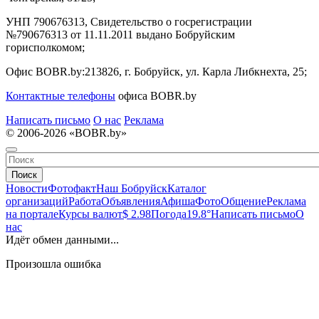
УНП 790676313, Свидетельство о госрегистрации
№790676313 от 11.11.2011 выдано Бобруйским
горисполкомом;
Офис BOBR.by:
213826, г. Бобруйск, ул. Карла Либкнехта, 25;
Контактные телефоны
офиса BOBR.by
Написать письмо
О нас
Реклама
© 2006-2026 «BOBR.by»
Поиск
Новости
Фотофакт
Наш Бобруйск
Каталог
организаций
Работа
Объявления
Афиша
Фото
Общение
Реклама
на портале
Курсы валют
$ 2.98
Погода
19.8°
Написать письмо
О
нас
Идёт обмен данными...
Произошла ошибка