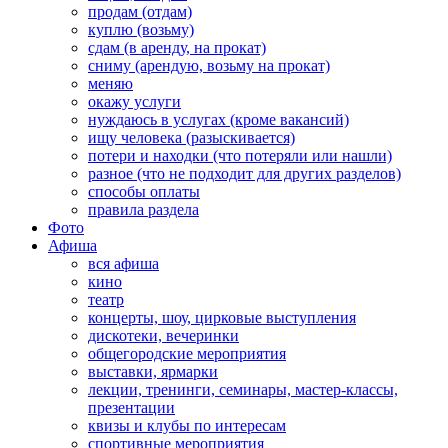
продам (отдам)
куплю (возьму)
сдам (в аренду, на прокат)
сниму (арендую, возьму на прокат)
меняю
окажу услуги
нуждаюсь в услугах (кроме вакансий)
ищу человека (разыскивается)
потери и находки (что потеряли или нашли)
разное (что не подходит для других разделов)
способы оплаты
правила раздела
Фото
Афиша
вся афиша
кино
театр
концерты, шоу, цирковые выступления
дискотеки, вечеринки
общегородские мероприятия
выставки, ярмарки
лекции, тренинги, семинары, мастер-классы,
презентации
квизы и клубы по интересам
спортивные мероприятия