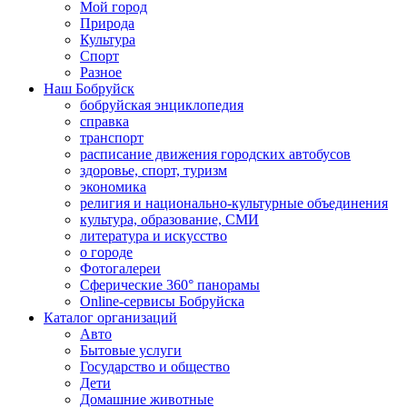
Мой город
Природа
Культура
Спорт
Разное
Наш Бобруйск
бобруйская энциклопедия
справка
транспорт
расписание движения городских автобусов
здоровье, спорт, туризм
экономика
религия и национально-культурные объединения
культура, образование, СМИ
литература и искусство
о городе
Фотогалереи
Сферические 360° панорамы
Online-сервисы Бобруйска
Каталог организаций
Авто
Бытовые услуги
Государство и общество
Дети
Домашние животные