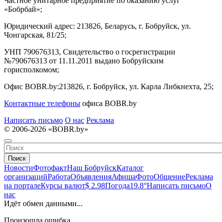
Частное унитарное предприятие по оказанию услуг
«Бобрбай»;
Юридический адрес:
213826, Беларусь, г. Бобруйск, ул.
Чонгарская, 81/25;
УНП 790676313, Свидетельство о госрегистрации
№790676313 от 11.11.2011 выдано Бобруйским
горисполкомом;
Офис BOBR.by:
213826, г. Бобруйск, ул. Карла Либкнехта, 25;
Контактные телефоны
офиса BOBR.by
Написать письмо
О нас
Реклама
© 2006-2026 «BOBR.by»
Поиск
Новости
Фотофакт
Наш Бобруйск
Каталог
организаций
Работа
Объявления
Афиша
Фото
Общение
Реклама
на портале
Курсы валют
$ 2.98
Погода
19.8°
Написать письмо
О
нас
Идёт обмен данными...
Произошла ошибка