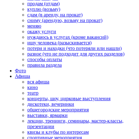
продам (отдам)
куплю (возьму)
сдам (в аренду, на прокат)
сниму (арендую, возьму на прокат)
меняю
окажу услуги
нуждаюсь в услугах (кроме вакансий)
ищу человека (разыскивается)
потери и находки (что потеряли или нашли)
разное (что не подходит для других разделов)
способы оплаты
правила раздела
Фото
Афиша
вся афиша
кино
театр
концерты, шоу, цирковые выступления
дискотеки, вечеринки
общегородские мероприятия
выставки, ярмарки
лекции, тренинги, семинары, мастер-классы,
презентации
квизы и клубы по интересам
спортивные мероприятия