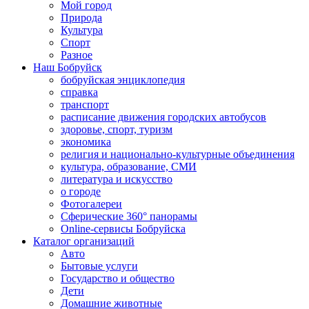
Мой город
Природа
Культура
Спорт
Разное
Наш Бобруйск
бобруйская энциклопедия
справка
транспорт
расписание движения городских автобусов
здоровье, спорт, туризм
экономика
религия и национально-культурные объединения
культура, образование, СМИ
литература и искусство
о городе
Фотогалереи
Сферические 360° панорамы
Online-сервисы Бобруйска
Каталог организаций
Авто
Бытовые услуги
Государство и общество
Дети
Домашние животные