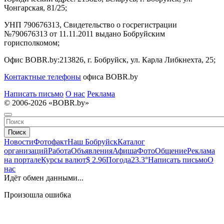
Чонгарская, 81/25;
УНП 790676313, Свидетельство о госрегистрации
№790676313 от 11.11.2011 выдано Бобруйским
горисполкомом;
Офис BOBR.by:
213826, г. Бобруйск, ул. Карла Либкнехта, 25;
Контактные телефоны
офиса BOBR.by
Написать письмо
О нас
Реклама
© 2006-2026 «BOBR.by»
Поиск
Новости
Фотофакт
Наш Бобруйск
Каталог
организаций
Работа
Объявления
Афиша
Фото
Общение
Реклама
на портале
Курсы валют
$ 2.96
Погода
23.3°
Написать письмо
О
нас
Идёт обмен данными...
Произошла ошибка