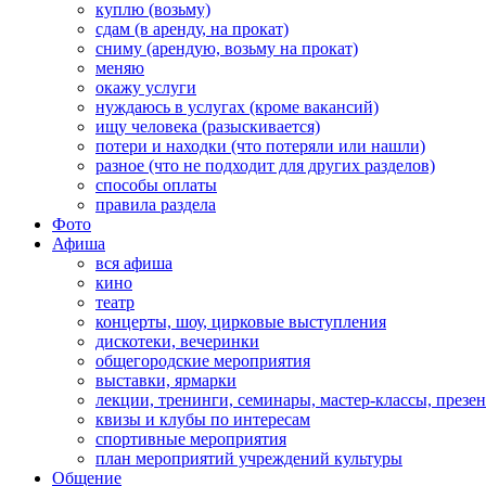
куплю (возьму)
сдам (в аренду, на прокат)
сниму (арендую, возьму на прокат)
меняю
окажу услуги
нуждаюсь в услугах (кроме вакансий)
ищу человека (разыскивается)
потери и находки (что потеряли или нашли)
разное (что не подходит для других разделов)
способы оплаты
правила раздела
Фото
Афиша
вся афиша
кино
театр
концерты, шоу, цирковые выступления
дискотеки, вечеринки
общегородские мероприятия
выставки, ярмарки
лекции, тренинги, семинары, мастер-классы, презе
квизы и клубы по интересам
спортивные мероприятия
план мероприятий учреждений культуры
Общение