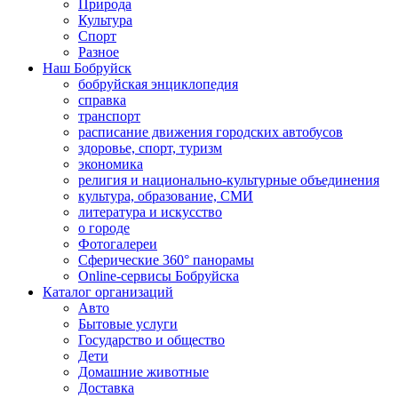
Природа
Культура
Спорт
Разное
Наш Бобруйск
бобруйская энциклопедия
справка
транспорт
расписание движения городских автобусов
здоровье, спорт, туризм
экономика
религия и национально-культурные объединения
культура, образование, СМИ
литература и искусство
о городе
Фотогалереи
Сферические 360° панорамы
Online-сервисы Бобруйска
Каталог организаций
Авто
Бытовые услуги
Государство и общество
Дети
Домашние животные
Доставка