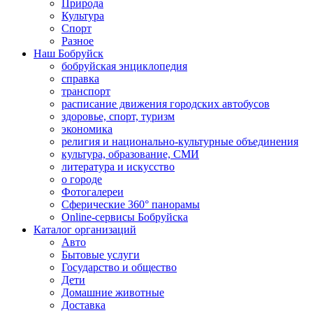
Природа
Культура
Спорт
Разное
Наш Бобруйск
бобруйская энциклопедия
справка
транспорт
расписание движения городских автобусов
здоровье, спорт, туризм
экономика
религия и национально-культурные объединения
культура, образование, СМИ
литература и искусство
о городе
Фотогалереи
Сферические 360° панорамы
Online-сервисы Бобруйска
Каталог организаций
Авто
Бытовые услуги
Государство и общество
Дети
Домашние животные
Доставка