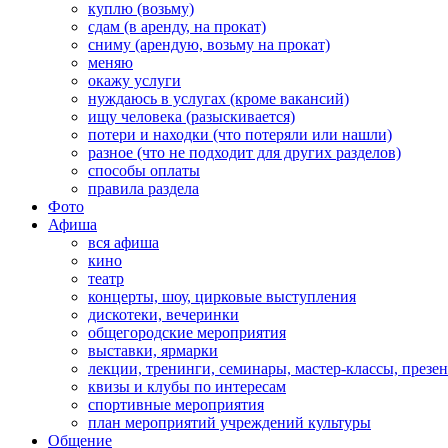
куплю (возьму)
сдам (в аренду, на прокат)
сниму (арендую, возьму на прокат)
меняю
окажу услуги
нуждаюсь в услугах (кроме вакансий)
ищу человека (разыскивается)
потери и находки (что потеряли или нашли)
разное (что не подходит для других разделов)
способы оплаты
правила раздела
Фото
Афиша
вся афиша
кино
театр
концерты, шоу, цирковые выступления
дискотеки, вечеринки
общегородские мероприятия
выставки, ярмарки
лекции, тренинги, семинары, мастер-классы, презе
квизы и клубы по интересам
спортивные мероприятия
план мероприятий учреждений культуры
Общение