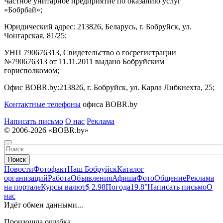
Частное унитарное предприятие по оказанию услуг
«Бобрбай»;
Юридический адрес:
213826, Беларусь, г. Бобруйск, ул.
Чонгарская, 81/25;
УНП 790676313, Свидетельство о госрегистрации
№790676313 от 11.11.2011 выдано Бобруйским
горисполкомом;
Офис BOBR.by:
213826, г. Бобруйск, ул. Карла Либкнехта, 25;
Контактные телефоны
офиса BOBR.by
Написать письмо
О нас
Реклама
© 2006-2026 «BOBR.by»
Поиск
Новости
Фотофакт
Наш Бобруйск
Каталог
организаций
Работа
Объявления
Афиша
Фото
Общение
Реклама
на портале
Курсы валют
$ 2.98
Погода
19.8°
Написать письмо
О
нас
Идёт обмен данными...
Произошла ошибка