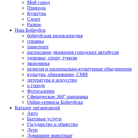
Мой город
Природа
Культура
Спорт
Разное
Наш Бобруйск
бобруйская энциклопедия
справка
транспорт
расписание движения городских автобусов
здоровье, спорт, туризм
экономика
религия и национально-культурные объединения
культура, образование, СМИ
литература и искусство
о городе
Фотогалереи
Сферические 360° панорамы
Online-сервисы Бобруйска
Каталог организаций
Авто
Бытовые услуги
Государство и общество
Дети
Домашние животные