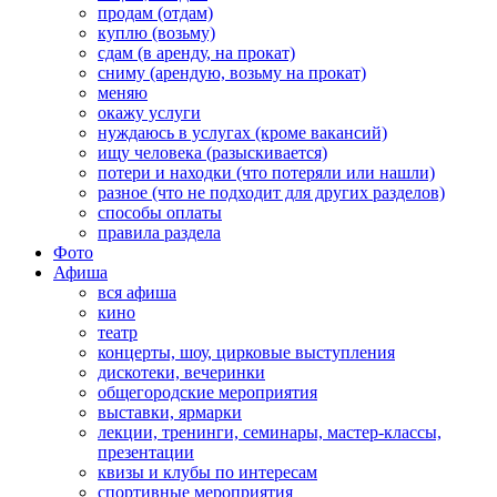
продам (отдам)
куплю (возьму)
сдам (в аренду, на прокат)
сниму (арендую, возьму на прокат)
меняю
окажу услуги
нуждаюсь в услугах (кроме вакансий)
ищу человека (разыскивается)
потери и находки (что потеряли или нашли)
разное (что не подходит для других разделов)
способы оплаты
правила раздела
Фото
Афиша
вся афиша
кино
театр
концерты, шоу, цирковые выступления
дискотеки, вечеринки
общегородские мероприятия
выставки, ярмарки
лекции, тренинги, семинары, мастер-классы,
презентации
квизы и клубы по интересам
спортивные мероприятия