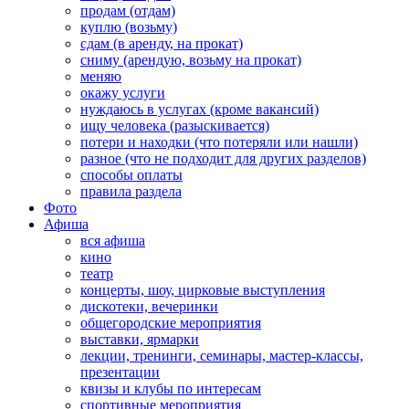
продам (отдам)
куплю (возьму)
сдам (в аренду, на прокат)
сниму (арендую, возьму на прокат)
меняю
окажу услуги
нуждаюсь в услугах (кроме вакансий)
ищу человека (разыскивается)
потери и находки (что потеряли или нашли)
разное (что не подходит для других разделов)
способы оплаты
правила раздела
Фото
Афиша
вся афиша
кино
театр
концерты, шоу, цирковые выступления
дискотеки, вечеринки
общегородские мероприятия
выставки, ярмарки
лекции, тренинги, семинары, мастер-классы,
презентации
квизы и клубы по интересам
спортивные мероприятия