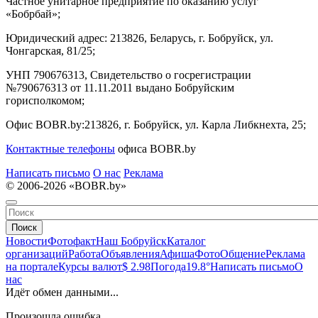
Частное унитарное предприятие по оказанию услуг
«Бобрбай»;
Юридический адрес:
213826, Беларусь, г. Бобруйск, ул.
Чонгарская, 81/25;
УНП 790676313, Свидетельство о госрегистрации
№790676313 от 11.11.2011 выдано Бобруйским
горисполкомом;
Офис BOBR.by:
213826, г. Бобруйск, ул. Карла Либкнехта, 25;
Контактные телефоны
офиса BOBR.by
Написать письмо
О нас
Реклама
© 2006-2026 «BOBR.by»
Поиск
Новости
Фотофакт
Наш Бобруйск
Каталог
организаций
Работа
Объявления
Афиша
Фото
Общение
Реклама
на портале
Курсы валют
$ 2.98
Погода
19.8°
Написать письмо
О
нас
Идёт обмен данными...
Произошла ошибка