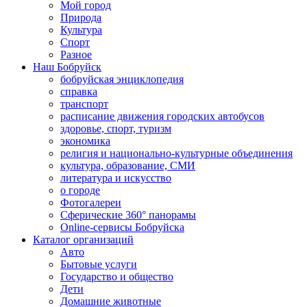
Мой город
Природа
Культура
Спорт
Разное
Наш Бобруйск
бобруйская энциклопедия
справка
транспорт
расписание движения городских автобусов
здоровье, спорт, туризм
экономика
религия и национально-культурные объединения
культура, образование, СМИ
литература и искусство
о городе
Фотогалереи
Сферические 360° панорамы
Online-сервисы Бобруйска
Каталог организаций
Авто
Бытовые услуги
Государство и общество
Дети
Домашние животные