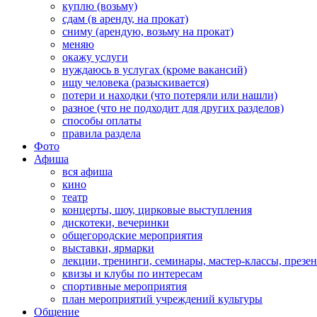
куплю (возьму)
сдам (в аренду, на прокат)
сниму (арендую, возьму на прокат)
меняю
окажу услуги
нуждаюсь в услугах (кроме вакансий)
ищу человека (разыскивается)
потери и находки (что потеряли или нашли)
разное (что не подходит для других разделов)
способы оплаты
правила раздела
Фото
Афиша
вся афиша
кино
театр
концерты, шоу, цирковые выступления
дискотеки, вечеринки
общегородские мероприятия
выставки, ярмарки
лекции, тренинги, семинары, мастер-классы, презе
квизы и клубы по интересам
спортивные мероприятия
план мероприятий учреждений культуры
Общение