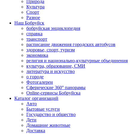
Природа
Культура
Спорт
Разное
Наш Бобруйск
бобруйская энциклопедия
справка
транспорт
расписание движения городских автобусов
здоровье, спорт, туризм
экономика
религия и национально-культурные объединения
культура, образование, СМИ
литература и искусство
о городе
Фотогалереи
Сферические 360° панорамы
Online-сервисы Бобруйска
Каталог организаций
Авто
Бытовые услуги
Государство и общество
Дети
Домашние животные
Доставка