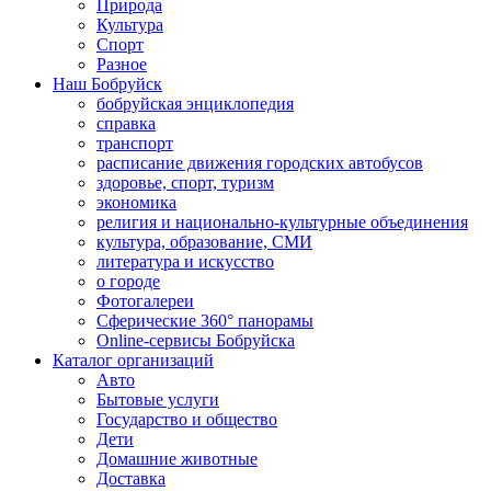
Природа
Культура
Спорт
Разное
Наш Бобруйск
бобруйская энциклопедия
справка
транспорт
расписание движения городских автобусов
здоровье, спорт, туризм
экономика
религия и национально-культурные объединения
культура, образование, СМИ
литература и искусство
о городе
Фотогалереи
Сферические 360° панорамы
Online-сервисы Бобруйска
Каталог организаций
Авто
Бытовые услуги
Государство и общество
Дети
Домашние животные
Доставка