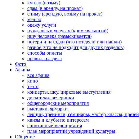
куплю (возьму)
сдам (в аренду, на прокат)
сниму (арендую, возьму на прокат)
меняю
окажу услуги
нуждаюсь в услугах (кроме вакансий)
ищу человека (разыскивается)
потери и находки (что потеряли или нашли)
разное (что не подходит для других разделов)
способы оплаты
правила раздела
Фото
Афиша
вся афиша
кино
театр
концерты, шоу, цирковые выступления
дискотеки, вечеринки
общегородские мероприятия
выставки, ярмарки
лекции, тренинги, семинары, мастер-классы, презе
квизы и клубы по интересам
спортивные мероприятия
план мероприятий учреждений культуры
Общение