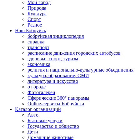
Мой город
Природа
Культура
Спорт
Разное
Наш Бобруйск
бобруйская энциклопедия
справка
транспорт
расписание движения городских автобусов
здоровье, спорт, туризм
экономика
религия и национально-культурные объединения
культура, образование, СМИ
литература и искусство
о городе
Фотогалереи
Сферические 360° панорамы
Online-сервисы Бобруйска
Каталог организаций
Авто
Бытовые услуги
Государство и общество
Дети
Домашние животные