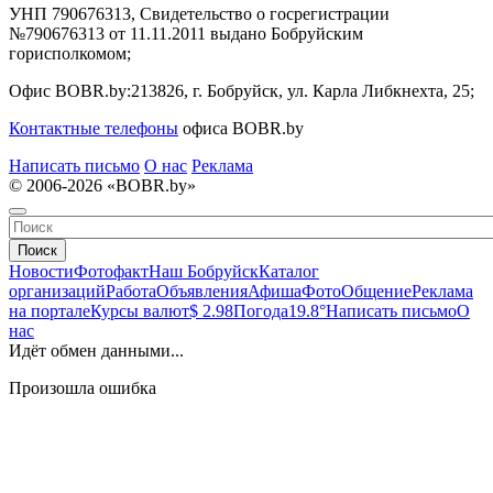
УНП 790676313, Свидетельство о госрегистрации
№790676313 от 11.11.2011 выдано Бобруйским
горисполкомом;
Офис BOBR.by:
213826, г. Бобруйск, ул. Карла Либкнехта, 25;
Контактные телефоны
офиса BOBR.by
Написать письмо
О нас
Реклама
© 2006-2026 «BOBR.by»
Поиск
Новости
Фотофакт
Наш Бобруйск
Каталог
организаций
Работа
Объявления
Афиша
Фото
Общение
Реклама
на портале
Курсы валют
$ 2.98
Погода
19.8°
Написать письмо
О
нас
Идёт обмен данными...
Произошла ошибка