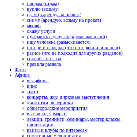
продам (отдам)
куплю (возьму)
сдам (в аренду, на прокат)
сниму (арендую, возьму на прокат)
меняю
окажу услуги
нуждаюсь в услугах (кроме вакансий)
ищу человека (разыскивается)
потери и находки (что потеряли или нашли)
разное (что не подходит для других разделов)
способы оплаты
правила раздела
Фото
Афиша
вся афиша
кино
театр
концерты, шоу, цирковые выступления
дискотеки, вечеринки
общегородские мероприятия
выставки, ярмарки
лекции, тренинги, семинары, мастер-классы,
презентации
квизы и клубы по интересам
спортивные мероприятия