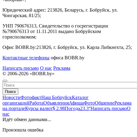
Юридический адрес:
213826, Беларусь, г. Бобруйск, ул.
Чонгарская, 81/25;
УНП 790676313, Свидетельство о госрегистрации
№790676313 от 11.11.2011 выдано Бобруйским
горисполкомом;
Офис BOBR.by:
213826, г. Бобруйск, ул. Карла Либкнехта, 25;
Контактные телефоны
офиса BOBR.by
Написать письмо
О нас
Реклама
© 2006-2026 «BOBR.by»
Поиск
Новости
Фотофакт
Наш Бобруйск
Каталог
организаций
Работа
Объявления
Афиша
Фото
Общение
Реклама
на портале
Курсы валют
$ 2.98
Погода
23.3°
Написать письмо
О
нас
Идёт обмен данными...
Произошла ошибка