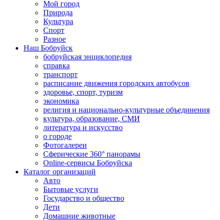
Мой город
Природа
Культура
Спорт
Разное
Наш Бобруйск
бобруйская энциклопедия
справка
транспорт
расписание движения городских автобусов
здоровье, спорт, туризм
экономика
религия и национально-культурные объединения
культура, образование, СМИ
литература и искусство
о городе
Фотогалереи
Сферические 360° панорамы
Online-сервисы Бобруйска
Каталог организаций
Авто
Бытовые услуги
Государство и общество
Дети
Домашние животные