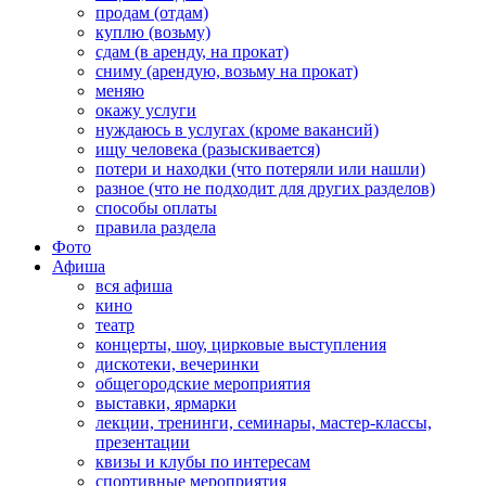
продам (отдам)
куплю (возьму)
сдам (в аренду, на прокат)
сниму (арендую, возьму на прокат)
меняю
окажу услуги
нуждаюсь в услугах (кроме вакансий)
ищу человека (разыскивается)
потери и находки (что потеряли или нашли)
разное (что не подходит для других разделов)
способы оплаты
правила раздела
Фото
Афиша
вся афиша
кино
театр
концерты, шоу, цирковые выступления
дискотеки, вечеринки
общегородские мероприятия
выставки, ярмарки
лекции, тренинги, семинары, мастер-классы,
презентации
квизы и клубы по интересам
спортивные мероприятия