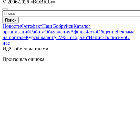
© 2006-2026 «BOBR.by»
Поиск
Новости
Фотофакт
Наш Бобруйск
Каталог
организаций
Работа
Объявления
Афиша
Фото
Общение
Реклама
на портале
Курсы валют
$ 2.96
Погода
36°
Написать письмо
О
нас
Идёт обмен данными...
Произошла ошибка