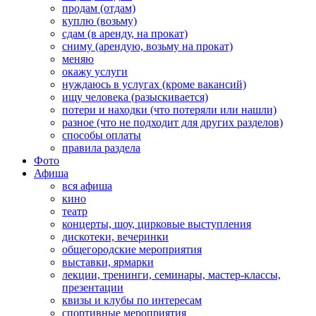
продам (отдам)
куплю (возьму)
сдам (в аренду, на прокат)
сниму (арендую, возьму на прокат)
меняю
окажу услуги
нуждаюсь в услугах (кроме вакансий)
ищу человека (разыскивается)
потери и находки (что потеряли или нашли)
разное (что не подходит для других разделов)
способы оплаты
правила раздела
Фото
Афиша
вся афиша
кино
театр
концерты, шоу, цирковые выступления
дискотеки, вечеринки
общегородские мероприятия
выставки, ярмарки
лекции, тренинги, семинары, мастер-классы,
презентации
квизы и клубы по интересам
спортивные мероприятия