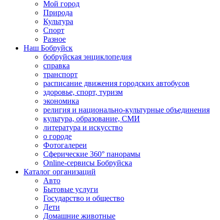
Мой город
Природа
Культура
Спорт
Разное
Наш Бобруйск
бобруйская энциклопедия
справка
транспорт
расписание движения городских автобусов
здоровье, спорт, туризм
экономика
религия и национально-культурные объединения
культура, образование, СМИ
литература и искусство
о городе
Фотогалереи
Сферические 360° панорамы
Online-сервисы Бобруйска
Каталог организаций
Авто
Бытовые услуги
Государство и общество
Дети
Домашние животные