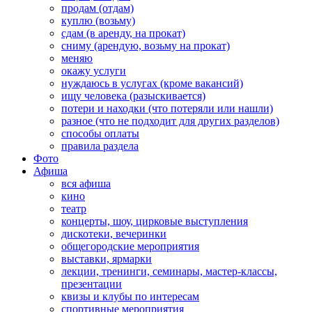
продам (отдам)
куплю (возьму)
сдам (в аренду, на прокат)
сниму (арендую, возьму на прокат)
меняю
окажу услуги
нуждаюсь в услугах (кроме вакансий)
ищу человека (разыскивается)
потери и находки (что потеряли или нашли)
разное (что не подходит для других разделов)
способы оплаты
правила раздела
Фото
Афиша
вся афиша
кино
театр
концерты, шоу, цирковые выступления
дискотеки, вечеринки
общегородские мероприятия
выставки, ярмарки
лекции, тренинги, семинары, мастер-классы,
презентации
квизы и клубы по интересам
спортивные мероприятия