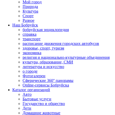
Мой город
Природа
Культура
Спорт
Разное
Наш Бобруйск
бобруйская энциклопедия
справка
транспорт
расписание движения городских автобусов
здоровье, спорт, туризм
экономика
религия и национально-культурные объединения
культура, образование, СМИ
литература и искусство
о городе
Фотогалереи
Сферические 360° панорамы
Online-сервисы Бобруйска
Каталог организаций
Авто
Бытовые услуги
Государство и общество
Дети
Домашние животные