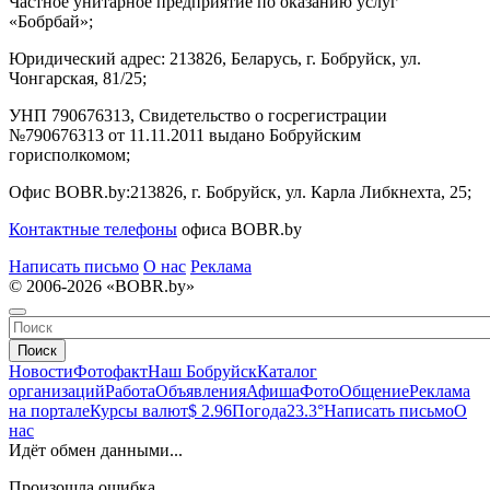
Частное унитарное предприятие по оказанию услуг
«Бобрбай»;
Юридический адрес:
213826, Беларусь, г. Бобруйск, ул.
Чонгарская, 81/25;
УНП 790676313, Свидетельство о госрегистрации
№790676313 от 11.11.2011 выдано Бобруйским
горисполкомом;
Офис BOBR.by:
213826, г. Бобруйск, ул. Карла Либкнехта, 25;
Контактные телефоны
офиса BOBR.by
Написать письмо
О нас
Реклама
© 2006-2026 «BOBR.by»
Поиск
Новости
Фотофакт
Наш Бобруйск
Каталог
организаций
Работа
Объявления
Афиша
Фото
Общение
Реклама
на портале
Курсы валют
$ 2.96
Погода
23.3°
Написать письмо
О
нас
Идёт обмен данными...
Произошла ошибка