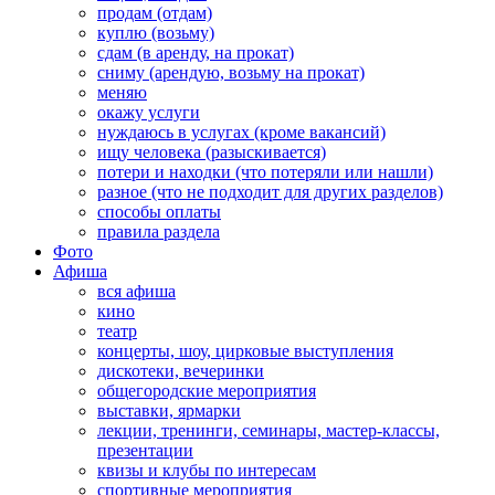
продам (отдам)
куплю (возьму)
сдам (в аренду, на прокат)
сниму (арендую, возьму на прокат)
меняю
окажу услуги
нуждаюсь в услугах (кроме вакансий)
ищу человека (разыскивается)
потери и находки (что потеряли или нашли)
разное (что не подходит для других разделов)
способы оплаты
правила раздела
Фото
Афиша
вся афиша
кино
театр
концерты, шоу, цирковые выступления
дискотеки, вечеринки
общегородские мероприятия
выставки, ярмарки
лекции, тренинги, семинары, мастер-классы,
презентации
квизы и клубы по интересам
спортивные мероприятия