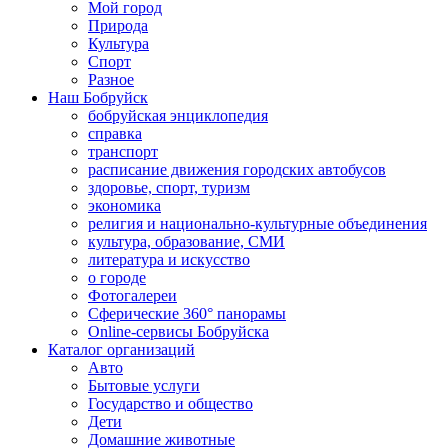
Мой город
Природа
Культура
Спорт
Разное
Наш Бобруйск
бобруйская энциклопедия
справка
транспорт
расписание движения городских автобусов
здоровье, спорт, туризм
экономика
религия и национально-культурные объединения
культура, образование, СМИ
литература и искусство
о городе
Фотогалереи
Сферические 360° панорамы
Online-сервисы Бобруйска
Каталог организаций
Авто
Бытовые услуги
Государство и общество
Дети
Домашние животные