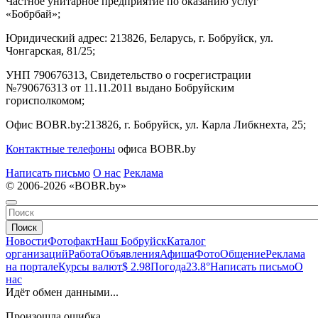
Частное унитарное предприятие по оказанию услуг
«Бобрбай»;
Юридический адрес:
213826, Беларусь, г. Бобруйск, ул.
Чонгарская, 81/25;
УНП 790676313, Свидетельство о госрегистрации
№790676313 от 11.11.2011 выдано Бобруйским
горисполкомом;
Офис BOBR.by:
213826, г. Бобруйск, ул. Карла Либкнехта, 25;
Контактные телефоны
офиса BOBR.by
Написать письмо
О нас
Реклама
© 2006-2026 «BOBR.by»
Поиск
Новости
Фотофакт
Наш Бобруйск
Каталог
организаций
Работа
Объявления
Афиша
Фото
Общение
Реклама
на портале
Курсы валют
$ 2.98
Погода
23.8°
Написать письмо
О
нас
Идёт обмен данными...
Произошла ошибка