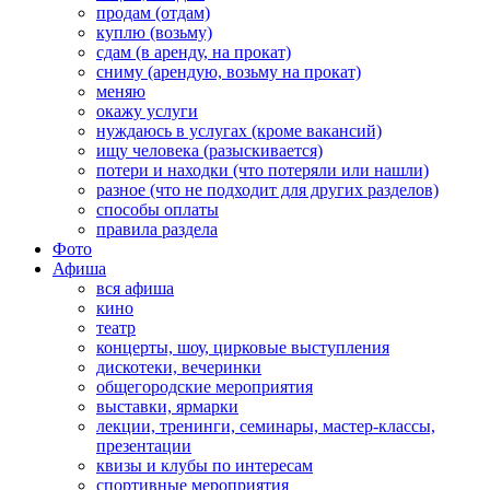
продам (отдам)
куплю (возьму)
сдам (в аренду, на прокат)
сниму (арендую, возьму на прокат)
меняю
окажу услуги
нуждаюсь в услугах (кроме вакансий)
ищу человека (разыскивается)
потери и находки (что потеряли или нашли)
разное (что не подходит для других разделов)
способы оплаты
правила раздела
Фото
Афиша
вся афиша
кино
театр
концерты, шоу, цирковые выступления
дискотеки, вечеринки
общегородские мероприятия
выставки, ярмарки
лекции, тренинги, семинары, мастер-классы,
презентации
квизы и клубы по интересам
спортивные мероприятия