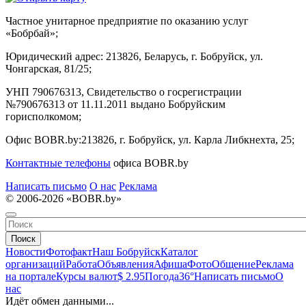
Частное унитарное предприятие по оказанию услуг
«Бобрбай»;
Юридический адрес:
213826, Беларусь, г. Бобруйск, ул.
Чонгарская, 81/25;
УНП 790676313, Свидетельство о госрегистрации
№790676313 от 11.11.2011 выдано Бобруйским
горисполкомом;
Офис BOBR.by:
213826, г. Бобруйск, ул. Карла Либкнехта, 25;
Контактные телефоны
офиса BOBR.by
Написать письмо
О нас
Реклама
© 2006-2026 «BOBR.by»
Поиск
Новости
Фотофакт
Наш Бобруйск
Каталог
организаций
Работа
Объявления
Афиша
Фото
Общение
Реклама
на портале
Курсы валют
$ 2.95
Погода
36°
Написать письмо
О
нас
Идёт обмен данными...