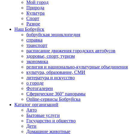
Мой город
Природа
Культура
Спорт
Разное
Наш Бобруйск
бобруйская энциклопедия
справка
транспорт
расписание движения городских автобусов
здоровье, спорт, туризм
экономика
религия и национально-культурные объединения
культура, образование, СМИ
литература и искусство
о городе
Фотогалереи
Сферические 360° панорамы
Online-сервисы Бобруйска
Каталог организаций
Авто
Бытовые услуги
Государство и общество
Дети
Домашние животные