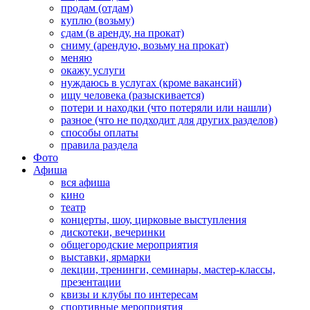
продам (отдам)
куплю (возьму)
сдам (в аренду, на прокат)
сниму (арендую, возьму на прокат)
меняю
окажу услуги
нуждаюсь в услугах (кроме вакансий)
ищу человека (разыскивается)
потери и находки (что потеряли или нашли)
разное (что не подходит для других разделов)
способы оплаты
правила раздела
Фото
Афиша
вся афиша
кино
театр
концерты, шоу, цирковые выступления
дискотеки, вечеринки
общегородские мероприятия
выставки, ярмарки
лекции, тренинги, семинары, мастер-классы,
презентации
квизы и клубы по интересам
спортивные мероприятия