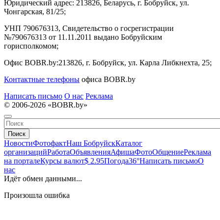
Юридический адрес:
213826, Беларусь, г. Бобруйск, ул.
Чонгарская, 81/25;
УНП 790676313, Свидетельство о госрегистрации
№790676313 от 11.11.2011 выдано Бобруйским
горисполкомом;
Офис BOBR.by:
213826, г. Бобруйск, ул. Карла Либкнехта, 25;
Контактные телефоны
офиса BOBR.by
Написать письмо
О нас
Реклама
© 2006-2026 «BOBR.by»
Поиск
Новости
Фотофакт
Наш Бобруйск
Каталог
организаций
Работа
Объявления
Афиша
Фото
Общение
Реклама
на портале
Курсы валют
$ 2.95
Погода
36°
Написать письмо
О
нас
Идёт обмен данными...
Произошла ошибка