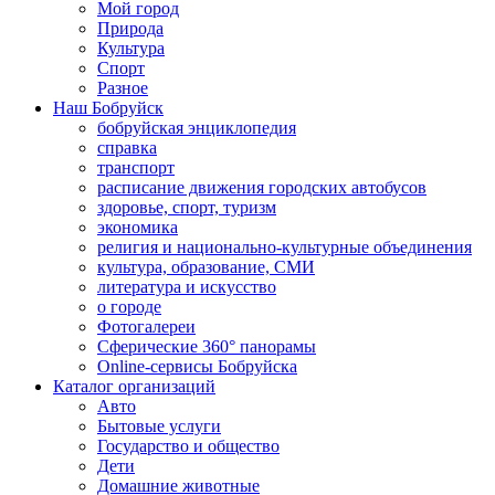
Мой город
Природа
Культура
Спорт
Разное
Наш Бобруйск
бобруйская энциклопедия
справка
транспорт
расписание движения городских автобусов
здоровье, спорт, туризм
экономика
религия и национально-культурные объединения
культура, образование, СМИ
литература и искусство
о городе
Фотогалереи
Сферические 360° панорамы
Online-сервисы Бобруйска
Каталог организаций
Авто
Бытовые услуги
Государство и общество
Дети
Домашние животные