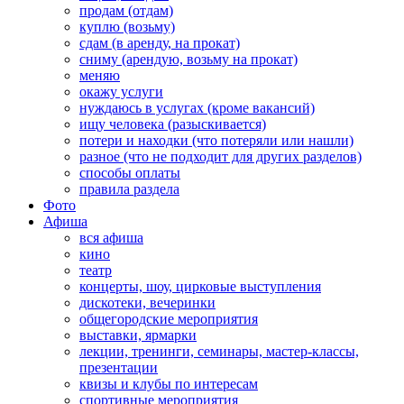
продам (отдам)
куплю (возьму)
сдам (в аренду, на прокат)
сниму (арендую, возьму на прокат)
меняю
окажу услуги
нуждаюсь в услугах (кроме вакансий)
ищу человека (разыскивается)
потери и находки (что потеряли или нашли)
разное (что не подходит для других разделов)
способы оплаты
правила раздела
Фото
Афиша
вся афиша
кино
театр
концерты, шоу, цирковые выступления
дискотеки, вечеринки
общегородские мероприятия
выставки, ярмарки
лекции, тренинги, семинары, мастер-классы,
презентации
квизы и клубы по интересам
спортивные мероприятия