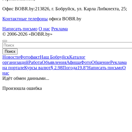
Офис BOBR.by:
213826, г. Бобруйск, ул. Карла Либкнехта, 25;
Контактные телефоны
офиса BOBR.by
Написать письмо
О нас
Реклама
© 2006-2026 «BOBR.by»
Поиск
Новости
Фотофакт
Наш Бобруйск
Каталог
организаций
Работа
Объявления
Афиша
Фото
Общение
Реклама
на портале
Курсы валют
$ 2.98
Погода
19.8°
Написать письмо
О
нас
Идёт обмен данными...
Произошла ошибка