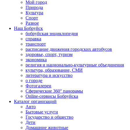
Мой город
Природа
Культура
Спорт
Разное
Наш Бобруйск
бобруйская энциклопедия
справка
транспорт
расписание движения городских автобусов
здоровье, спорт, туризм
экономика
религия и национально-культурные объединения
культура, образование, СМИ
литература и искусство
о городе
Фотогалереи
Сферические 360° панорамы
Online-сервисы Бобруйска
Каталог организаций
Авто
Бытовые услуги
Государство и общество
Дети
Домашние животные