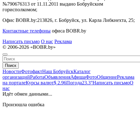
№790676313 от 11.11.2011 выдано Бобруйским
горисполкомом;
Офис BOBR.by:
213826, г. Бобруйск, ул. Карла Либкнехта, 25;
Контактные телефоны
офиса BOBR.by
Написать письмо
О нас
Реклама
© 2006-2026 «BOBR.by»
Поиск
Новости
Фотофакт
Наш Бобруйск
Каталог
организаций
Работа
Объявления
Афиша
Фото
Общение
Реклама
на портале
Курсы валют
$ 2.96
Погода
23.3°
Написать письмо
О
нас
Идёт обмен данными...
Произошла ошибка