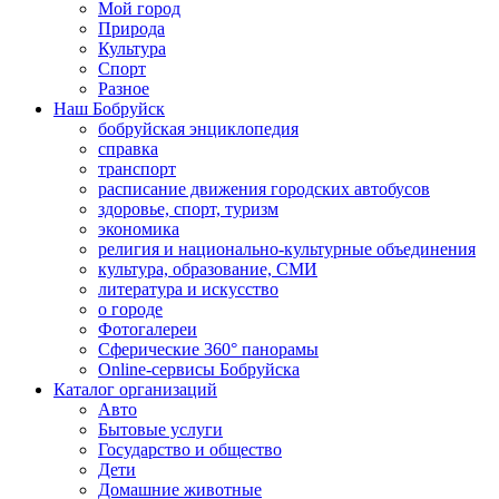
Мой город
Природа
Культура
Спорт
Разное
Наш Бобруйск
бобруйская энциклопедия
справка
транспорт
расписание движения городских автобусов
здоровье, спорт, туризм
экономика
религия и национально-культурные объединения
культура, образование, СМИ
литература и искусство
о городе
Фотогалереи
Сферические 360° панорамы
Online-сервисы Бобруйска
Каталог организаций
Авто
Бытовые услуги
Государство и общество
Дети
Домашние животные