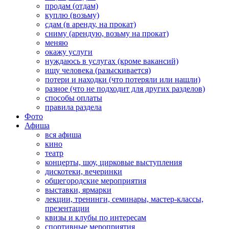
продам (отдам)
куплю (возьму)
сдам (в аренду, на прокат)
сниму (арендую, возьму на прокат)
меняю
окажу услуги
нуждаюсь в услугах (кроме вакансий)
ищу человека (разыскивается)
потери и находки (что потеряли или нашли)
разное (что не подходит для других разделов)
способы оплаты
правила раздела
Фото
Афиша
вся афиша
кино
театр
концерты, шоу, цирковые выступления
дискотеки, вечеринки
общегородские мероприятия
выставки, ярмарки
лекции, тренинги, семинары, мастер-классы,
презентации
квизы и клубы по интересам
спортивные мероприятия