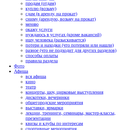
продам (отдам)
куплю (возьму)
сдам (в аренду, на прокат)
сниму (арендую, возьму на прокат)
меняю
окажу услуги
нуждаюсь в услугах (кроме вакансий)
ищу человека (разыскивается)
потери и находки (что потеряли или нашли)
разное (что не подходит для других разделов)
способы оплаты
правила раздела
Фото
Афиша
вся афиша
кино
театр
концерты, шоу, цирковые выступления
дискотеки, вечеринки
общегородские мероприятия
выставки, ярмарки
лекции, тренинги, семинары, мастер-классы,
презентации
квизы и клубы по интересам
спортивные мероприятия