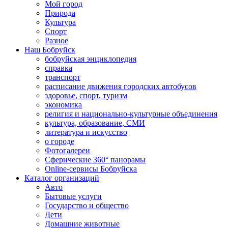
Мой город
Природа
Культура
Спорт
Разное
Наш Бобруйск
бобруйская энциклопедия
справка
транспорт
расписание движения городских автобусов
здоровье, спорт, туризм
экономика
религия и национально-культурные объединения
культура, образование, СМИ
литература и искусство
о городе
Фотогалереи
Сферические 360° панорамы
Online-сервисы Бобруйска
Каталог организаций
Авто
Бытовые услуги
Государство и общество
Дети
Домашние животные