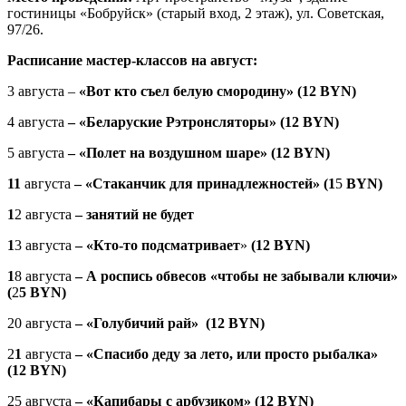
гостиницы «Бобруйск» (старый вход, 2 этаж), ул. Советская,
97/26.
Расписание мастер-классов на август:
3 августа
–
«Вот кто съел белую смородину»
(1
2
BYN)
4 августа
– «Беларуские Рэтронсляторы»
(1
2
BYN)
5 августа
– «Полет на воздушном шаре»
(1
2
BYN)
11
августа
–
«
C
таканчик для принадлежностей»
(1
5
BYN)
1
2 августа
–
занятий не будет
1
3 августа
– «Кто-то подсматривает
»
(1
2
BYN)
1
8 августа
– А роспись обвесов «чтобы не забывали ключи»
(
2
5
BYN)
20 августа
–
«Голубичий рай
»
(1
2
BYN)
2
1
августа
– «Спасибо деду за лето, или просто рыбалка»
(1
2
BYN)
25 августа
– «Капибары с арбузиком»
(1
2
BYN)