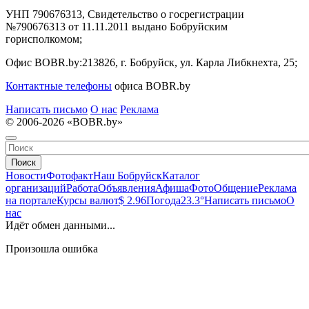
УНП 790676313, Свидетельство о госрегистрации
№790676313 от 11.11.2011 выдано Бобруйским
горисполкомом;
Офис BOBR.by:
213826, г. Бобруйск, ул. Карла Либкнехта, 25;
Контактные телефоны
офиса BOBR.by
Написать письмо
О нас
Реклама
© 2006-2026 «BOBR.by»
Поиск
Новости
Фотофакт
Наш Бобруйск
Каталог
организаций
Работа
Объявления
Афиша
Фото
Общение
Реклама
на портале
Курсы валют
$ 2.96
Погода
23.3°
Написать письмо
О
нас
Идёт обмен данными...
Произошла ошибка