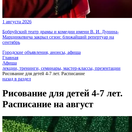
1 августа 2026
Бобруйский театр драмы и комедии имени В. И. Дунина-
Марцинкевича закрыл сезон: ближайший репертуар на
сентябрь
Городские объявления, анонсы, афиша
Главная
Афиша
лекции, тренинги, семинары, мастер-классы, презентации
Рисование для детей 4-7 лет. Расписание
назад в раздел
Рисование для детей 4-7 лет.
Расписание на август