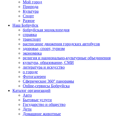
Мой город
Природа
Культура
Спорт
Разное
Наш Бобруйск
бобруйская энциклопедия
справка
транспорт
расписание движения городских автобусов
здоровье, спорт, туризм
экономика
религия и национально-культурные объединения
культура, образование, СМИ
литература и искусство
о городе
Фотогалереи
Сферические 360° панорамы
Online-сервисы Бобруйска
Каталог организаций
Авто
Бытовые услуги
Государство и общество
Дети
Домашние животные