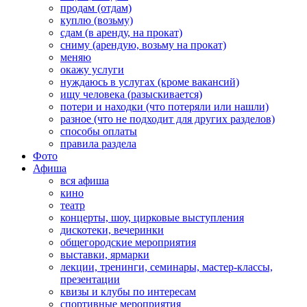
продам (отдам)
куплю (возьму)
сдам (в аренду, на прокат)
сниму (арендую, возьму на прокат)
меняю
окажу услуги
нуждаюсь в услугах (кроме вакансий)
ищу человека (разыскивается)
потери и находки (что потеряли или нашли)
разное (что не подходит для других разделов)
способы оплаты
правила раздела
Фото
Афиша
вся афиша
кино
театр
концерты, шоу, цирковые выступления
дискотеки, вечеринки
общегородские мероприятия
выставки, ярмарки
лекции, тренинги, семинары, мастер-классы,
презентации
квизы и клубы по интересам
спортивные мероприятия