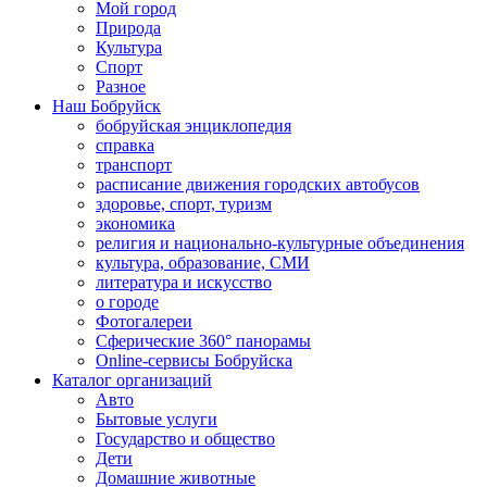
Мой город
Природа
Культура
Спорт
Разное
Наш Бобруйск
бобруйская энциклопедия
справка
транспорт
расписание движения городских автобусов
здоровье, спорт, туризм
экономика
религия и национально-культурные объединения
культура, образование, СМИ
литература и искусство
о городе
Фотогалереи
Сферические 360° панорамы
Online-сервисы Бобруйска
Каталог организаций
Авто
Бытовые услуги
Государство и общество
Дети
Домашние животные