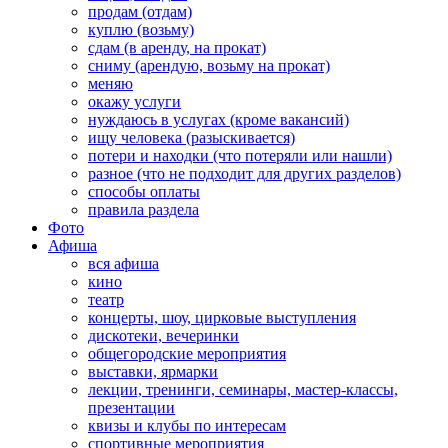
продам (отдам)
куплю (возьму)
сдам (в аренду, на прокат)
сниму (арендую, возьму на прокат)
меняю
окажу услуги
нуждаюсь в услугах (кроме вакансий)
ищу человека (разыскивается)
потери и находки (что потеряли или нашли)
разное (что не подходит для других разделов)
способы оплаты
правила раздела
Фото
Афиша
вся афиша
кино
театр
концерты, шоу, цирковые выступления
дискотеки, вечеринки
общегородские мероприятия
выставки, ярмарки
лекции, тренинги, семинары, мастер-классы,
презентации
квизы и клубы по интересам
спортивные мероприятия