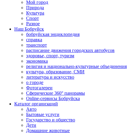
Мой город
Природа
Культура
Спорт
Разное
Наш Бобруйск
бобруйская энциклопедия
справка
транспорт
расписание движения городских автобусов
здоровье, спорт, туризм
экономика
религия и национально-культурные объединения
культура, образование, СМИ
литература и искусство
о городе
Фотогалереи
Сферические 360° панорамы
Online-сервисы Бобруйска
Каталог организаций
Авто
Бытовые услуги
Государство и общество
Дети
Домашние животные