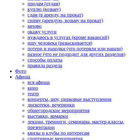
продам (отдам)
куплю (возьму)
сдам (в аренду, на прокат)
сниму (арендую, возьму на прокат)
меняю
окажу услуги
нуждаюсь в услугах (кроме вакансий)
ищу человека (разыскивается)
потери и находки (что потеряли или нашли)
разное (что не подходит для других разделов)
способы оплаты
правила раздела
Фото
Афиша
вся афиша
кино
театр
концерты, шоу, цирковые выступления
дискотеки, вечеринки
общегородские мероприятия
выставки, ярмарки
лекции, тренинги, семинары, мастер-классы,
презентации
квизы и клубы по интересам
спортивные мероприятия