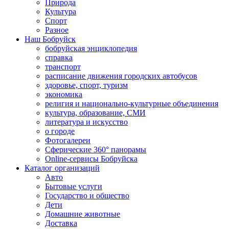
Природа
Культура
Спорт
Разное
Наш Бобруйск
бобруйская энциклопедия
справка
транспорт
расписание движения городских автобусов
здоровье, спорт, туризм
экономика
религия и национально-культурные объединения
культура, образование, СМИ
литература и искусство
о городе
Фотогалереи
Сферические 360° панорамы
Online-сервисы Бобруйска
Каталог организаций
Авто
Бытовые услуги
Государство и общество
Дети
Домашние животные
Доставка