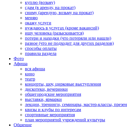
куплю (возьму)
сдам (в аренду, на прокат)
сниму (арендую, возьму на прокат)
меняю
окажу услуги
нуждаюсь в услугах (кроме вакансий)
ищу человека (разыскивается)
потери и находки (что потеряли или нашли)
разное (что не подходит для других разделов)
способы оплаты
правила раздела
Фото
Афиша
вся афиша
кино
театр
концерты, шоу, цирковые выступления
дискотеки, вечеринки
общегородские мероприятия
выставки, ярмарки
лекции, тренинги, семинары, мастер-классы, презе
квизы и клубы по интересам
спортивные мероприятия
план мероприятий учреждений культуры
Общение