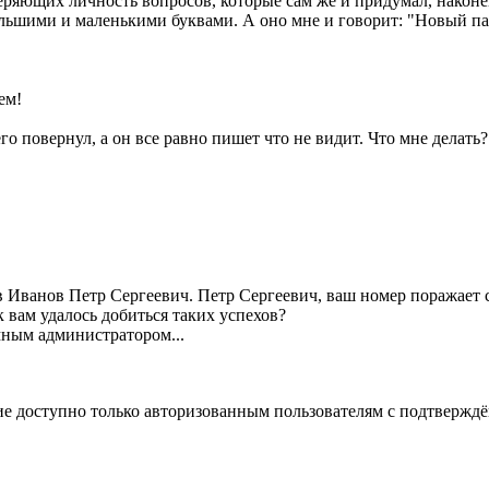
веряющих личность вопросов, которые сам же и придумал, наконе
ьшими и маленькими буквами. А оно мне и говорит: "Новый пар
ем!
о повернул, а он все равно пишет что не видит. Что мне делать?
 Иванов Петр Сергеевич. Петр Сергеевич, ваш номер поражает с
 вам удалось добиться таких успехов?
емным администратором...
е доступно только авторизованным пользователям с подтвержд