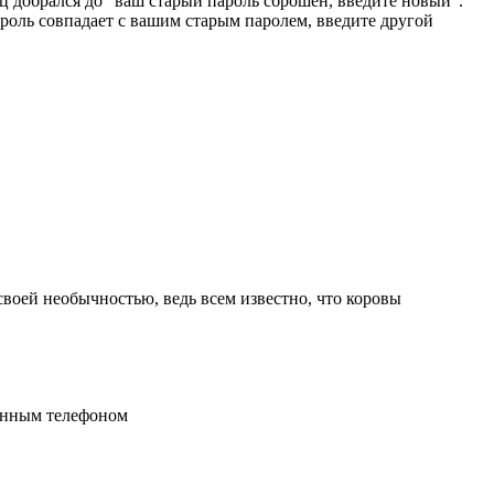
ц добрался до "ваш старый пароль сброшен, введите новый".
оль совпадает с вашим старым паролем, введите другой
воей необычностью, ведь всем известно, что коровы
ённым телефоном