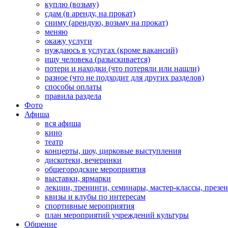
куплю (возьму)
сдам (в аренду, на прокат)
сниму (арендую, возьму на прокат)
меняю
окажу услуги
нуждаюсь в услугах (кроме вакансий)
ищу человека (разыскивается)
потери и находки (что потеряли или нашли)
разное (что не подходит для других разделов)
способы оплаты
правила раздела
Фото
Афиша
вся афиша
кино
театр
концерты, шоу, цирковые выступления
дискотеки, вечеринки
общегородские мероприятия
выставки, ярмарки
лекции, тренинги, семинары, мастер-классы, презе
квизы и клубы по интересам
спортивные мероприятия
план мероприятий учреждений культуры
Общение