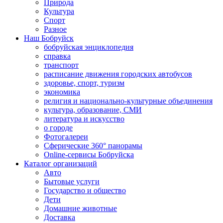
Природа
Культура
Спорт
Разное
Наш Бобруйск
бобруйская энциклопедия
справка
транспорт
расписание движения городских автобусов
здоровье, спорт, туризм
экономика
религия и национально-культурные объединения
культура, образование, СМИ
литература и искусство
о городе
Фотогалереи
Сферические 360° панорамы
Online-сервисы Бобруйска
Каталог организаций
Авто
Бытовые услуги
Государство и общество
Дети
Домашние животные
Доставка