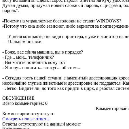
могу вспомнить. Сделал сброс пароля, ответил на кучу удосто
Думал-думал, придумал новый сложный пароль, с цифрами, бол
пароль".
-Почему на управляемые боеголовки не ставят WINDOWS?
-Потому что она либо зависнет, либо вернется за подтверждени
— У меня компьютер не видит принтера, я уже и монитор на нег
— Пальцем покажи.
- Боже, вас сбила машина, вы в порядке?
- Где... мой... телефончик?
- Вы хотите позвонить кому-то?
- Я хочу... написать... статус... об этом...
- Сегодня гость нашей студии, знаменитый дрессировщик коров
необычайно глупые животные и дрессировке не поддаются. Как
- Легко. Видите ли, до того как придти в цирк, я работал сист
ОБСУЖДЕНИЕ
Всего комментариев:
0
Комментировани
Комментарии отсутствуют
Смотреть новые ответы
Ответы отсутствуют на данный момент