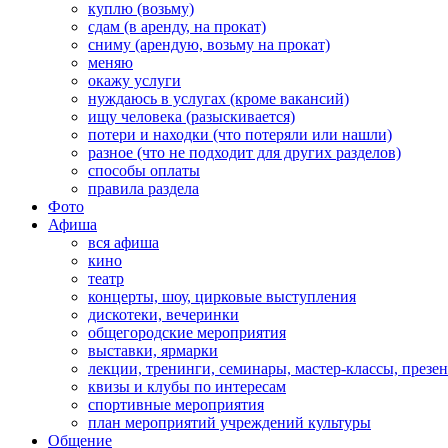
куплю (возьму)
сдам (в аренду, на прокат)
сниму (арендую, возьму на прокат)
меняю
окажу услуги
нуждаюсь в услугах (кроме вакансий)
ищу человека (разыскивается)
потери и находки (что потеряли или нашли)
разное (что не подходит для других разделов)
способы оплаты
правила раздела
Фото
Афиша
вся афиша
кино
театр
концерты, шоу, цирковые выступления
дискотеки, вечеринки
общегородские мероприятия
выставки, ярмарки
лекции, тренинги, семинары, мастер-классы, презе
квизы и клубы по интересам
спортивные мероприятия
план мероприятий учреждений культуры
Общение