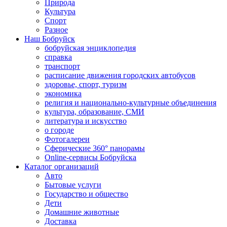
Природа
Культура
Спорт
Разное
Наш Бобруйск
бобруйская энциклопедия
справка
транспорт
расписание движения городских автобусов
здоровье, спорт, туризм
экономика
религия и национально-культурные объединения
культура, образование, СМИ
литература и искусство
о городе
Фотогалереи
Сферические 360° панорамы
Online-сервисы Бобруйска
Каталог организаций
Авто
Бытовые услуги
Государство и общество
Дети
Домашние животные
Доставка