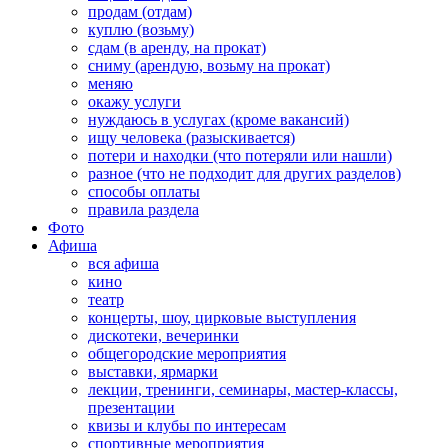
продам (отдам)
куплю (возьму)
сдам (в аренду, на прокат)
сниму (арендую, возьму на прокат)
меняю
окажу услуги
нуждаюсь в услугах (кроме вакансий)
ищу человека (разыскивается)
потери и находки (что потеряли или нашли)
разное (что не подходит для других разделов)
способы оплаты
правила раздела
Фото
Афиша
вся афиша
кино
театр
концерты, шоу, цирковые выступления
дискотеки, вечеринки
общегородские мероприятия
выставки, ярмарки
лекции, тренинги, семинары, мастер-классы,
презентации
квизы и клубы по интересам
спортивные мероприятия