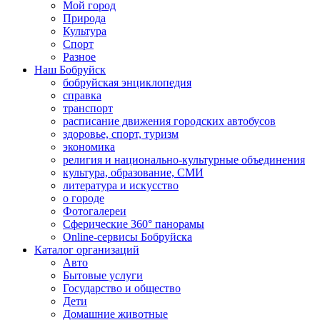
Мой город
Природа
Культура
Спорт
Разное
Наш Бобруйск
бобруйская энциклопедия
справка
транспорт
расписание движения городских автобусов
здоровье, спорт, туризм
экономика
религия и национально-культурные объединения
культура, образование, СМИ
литература и искусство
о городе
Фотогалереи
Сферические 360° панорамы
Online-сервисы Бобруйска
Каталог организаций
Авто
Бытовые услуги
Государство и общество
Дети
Домашние животные