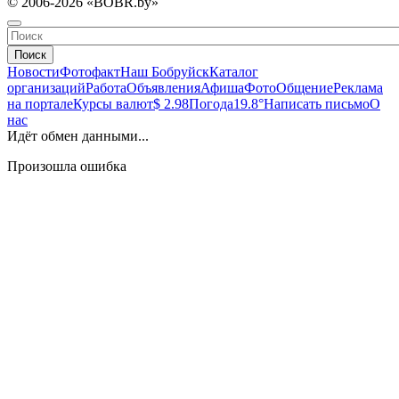
© 2006-2026 «BOBR.by»
Поиск
Новости
Фотофакт
Наш Бобруйск
Каталог
организаций
Работа
Объявления
Афиша
Фото
Общение
Реклама
на портале
Курсы валют
$ 2.98
Погода
19.8°
Написать письмо
О
нас
Идёт обмен данными...
Произошла ошибка